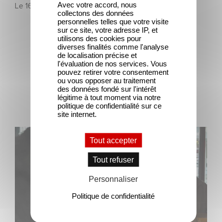
Avec votre accord, nous
Le
16 juin 2025
collectons des données
personnelles telles que votre visite
sur ce site, votre adresse IP, et
utilisons des cookies pour
diverses finalités comme l'analyse
de localisation précise et
l'évaluation de nos services. Vous
pouvez retirer votre consentement
ou vous opposer au traitement
Dernières actualités
des données fondé sur l'intérêt
légitime à tout moment via notre
politique de confidentialité sur ce
site internet.
Une nouvelle comédie avec Baptiste Lecaplain et José
Tout accepter
Garcia en 2027 !
Tout refuser
Personnaliser
Politique de confidentialité