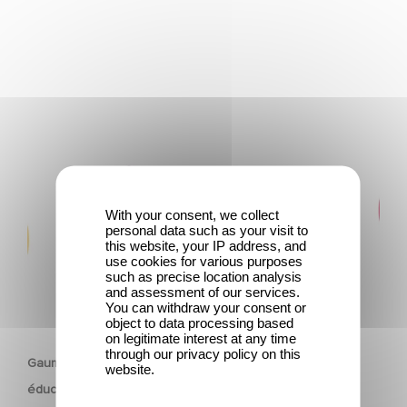
Gaumont fête les 130 ans du cinéma avec un
programme éducatif inédit : « Alice et Léon font leur
cinéma »
With your consent, we collect
personal data such as your visit to
this website, your IP address, and
use cookies for various purposes
such as precise location analysis
and assessment of our services.
You can withdraw your consent or
PATRIMOINE
object to data processing based
on legitimate interest at any time
through our privacy policy on this
Gaumont fête les 130 ans du cinéma avec un programme
website.
éducatif inédit : « Alice et Léon font leur cinéma »