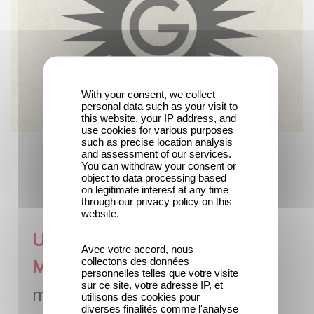
With your consent, we collect
personal data such as your visit to
this website, your IP address, and
use cookies for various purposes
such as precise location analysis
and assessment of our services.
You can withdraw your consent or
object to data processing based
on legitimate interest at any time
through our privacy policy on this
website.
Un homenaje a
Avec votre accord, nous
collectons des données
Marguerite Dupenloup,
personnelles telles que votre visite
sur ce site, votre adresse IP, et
madre de Léon Gaumont
utilisons des cookies pour
diverses finalités comme l'analyse