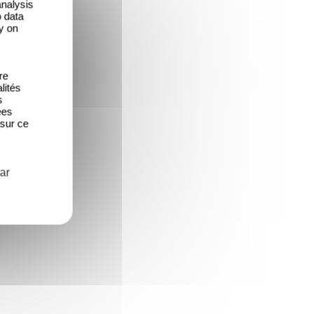
analysis
o data
y on
re
lités
s
ées
 sur ce
ar