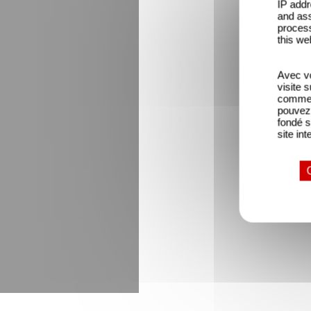
IP addr
and ass
process
this we
Avec vo
visite 
comme l
pouvez 
fondé s
site int