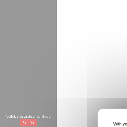
YouTube está deshabilitado.
Permitir
With yo