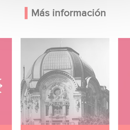
Más información
Image
Ima