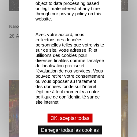
object to data processing based
on legitimate interest at any time
SERIES
through our privacy policy on this
website.
Narcos: 10 anni di una serie di successo targata Gaumont
Avec votre accord, nous
28 Agosto 2025
collectons des données
personnelles telles que votre visite
sur ce site, votre adresse IP, et
utilisons des cookies pour
diverses finalités comme l'analyse
de localisation précise et
l'évaluation de nos services. Vous
pouvez retirer votre consentement
ou vous opposer au traitement
Una nueva serie protagonizada por Aimee Lou Wood
des données fondé sur l'intérêt
llegará pronto a la BBC.
légitime à tout moment via notre
politique de confidentialité sur ce
site internet.
OK, aceptar todas
Denegar todas las cookies