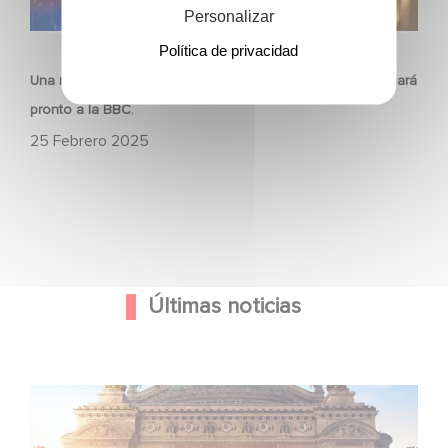
Personalizar
SERIES
Política de privacidad
Una nueva serie protagonizada por Aimee Lou Wood llegará
pronto a la BBC.
25 Febrero 2025
Últimas noticias
Gaumont y Good Hero anuncian la secuela de Ballerina