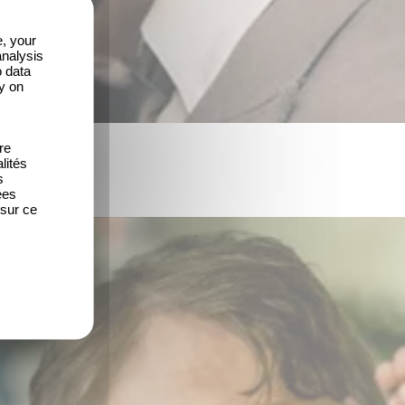
e, your
analysis
o data
y on
re
lités
s
ées
 sur ce