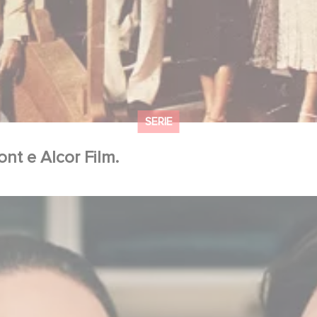
SERIE
nt e Alcor Film.
eld", il 7 giugno su Disney+