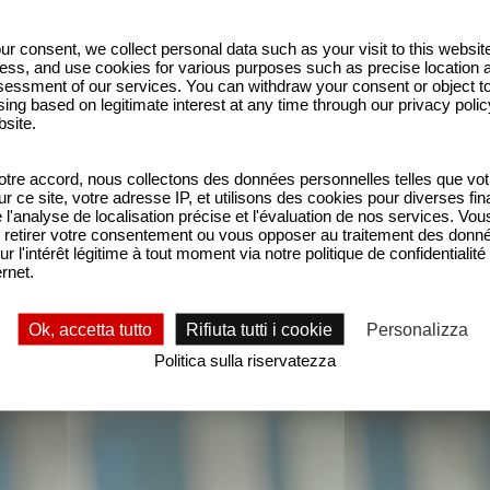
ur consent, we collect personal data such as your visit to this websit
ess, and use cookies for various purposes such as precise location 
essment of our services. You can withdraw your consent or object t
ing based on legitimate interest at any time through our privacy polic
bsite.
SERIE
tre accord, nous collectons des données personnelles telles que vot
sur ce site, votre adresse IP, et utilisons des cookies pour diverses fina
rl Lagerfeld", il 7 giugno su Disney+
'analyse de localisation précise et l'évaluation de nos services. Vou
retirer votre consentement ou vous opposer au traitement des donn
ur l'intérêt légitime à tout moment via notre politique de confidentialité
ernet.
Ok, accetta tutto
Rifiuta tutti i cookie
Personalizza
Politica sulla riservatezza