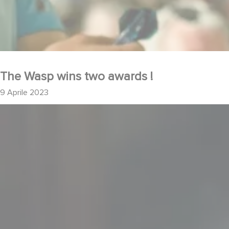
The Wasp wins two awards !
9 Aprile 2023
New trailer for the Gaumont UK series for Netflix 