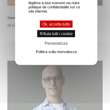
légitime à tout moment via notre
ANIMAZIONE
politique de confidentialité sur ce
site internet.
Gaumont e Good Hero annunciano il seguito di Ballerina
Ok, accetta tutto
19 Giugno 2026
Rifiuta tutti i cookie
Personalizza
Politica sulla riservatezza
Gaumont USA Acquires OPUS, an Investigation into the
Fall of Banco Popular