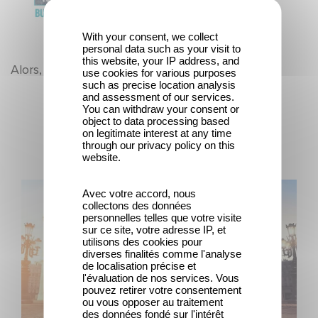
With your consent, we collect
personal data such as your visit to
this website, your IP address, and
Alors, on se retrouve pour quelle projection ?
use cookies for various purposes
such as precise location analysis
and assessment of our services.
You can withdraw your consent or
Ultime notizie
object to data processing based
on legitimate interest at any time
through our privacy policy on this
website.
Gaumont e Good Hero annunciano il seguito di Ballerina
Avec votre accord, nous
collectons des données
personnelles telles que votre visite
sur ce site, votre adresse IP, et
utilisons des cookies pour
diverses finalités comme l'analyse
de localisation précise et
l'évaluation de nos services. Vous
pouvez retirer votre consentement
ou vous opposer au traitement
des données fondé sur l'intérêt