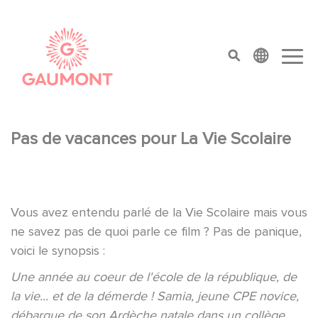
Salta al contenuto principale
Cookies management panel
top menu
Pas de vacances pour La Vie Scolaire
Vous avez entendu parlé de la Vie Scolaire mais vous
ne savez pas de quoi parle ce film ? Pas de panique,
voici le synopsis :
Une année au coeur de l'école de la république, de
la vie... et de la démerde ! Samia, jeune CPE novice,
débarque de son Ardèche natale dans un collège