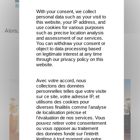
With your consent, we collect
personal data such as your visit to
this website, your IP address, and
use cookies for various purposes
Alors, on se retrouve pour quelle projection ?
such as precise location analysis
and assessment of our services.
You can withdraw your consent or
object to data processing based
Últimas noticias
on legitimate interest at any time
through our privacy policy on this
website.
Avec votre accord, nous
Gaumont y Good Hero anuncian la secuela de Ballerina
collectons des données
personnelles telles que votre visite
sur ce site, votre adresse IP, et
utilisons des cookies pour
diverses finalités comme l'analyse
de localisation précise et
l'évaluation de nos services. Vous
pouvez retirer votre consentement
ou vous opposer au traitement
des données fondé sur l'intérêt
légitime à tout moment via notre