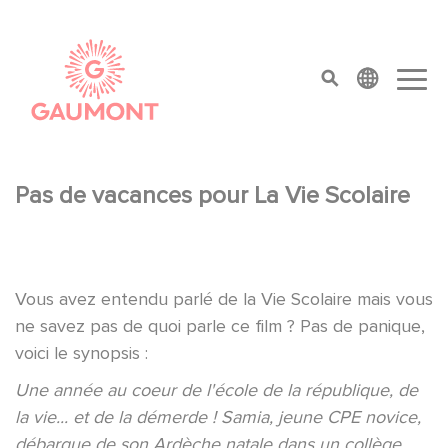
Pasar al contenido principal
Panel de gestión de cookies
top menu
Pas de vacances pour La Vie Scolaire
Vous avez entendu parlé de la Vie Scolaire mais vous
ne savez pas de quoi parle ce film ? Pas de panique,
voici le synopsis :
Une année au coeur de l'école de la république, de
la vie... et de la démerde ! Samia, jeune CPE novice,
débarque de son Ardèche natale dans un collège