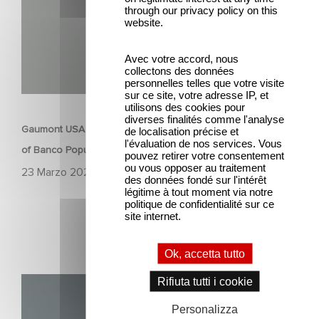
through our privacy policy on this
website.
Avec votre accord, nous
collectons des données
personnelles telles que votre visite
SERIE
sur ce site, votre adresse IP, et
utilisons des cookies pour
diverses finalités comme l'analyse
Gaumont USA Acquires OPUS, an Investigation into the Fall
de localisation précise et
l'évaluation de nos services. Vous
of Banco Popular
pouvez retirer votre consentement
ou vous opposer au traitement
23 Marzo 2026
des données fondé sur l'intérêt
légitime à tout moment via notre
politique de confidentialité sur ce
site internet.
Ok, accetta tutto
Rifiuta tutti i cookie
Unfamiliar è al n. 1 nella Top 10 di Netflix delle serie non in
lingua inglese!
Personalizza