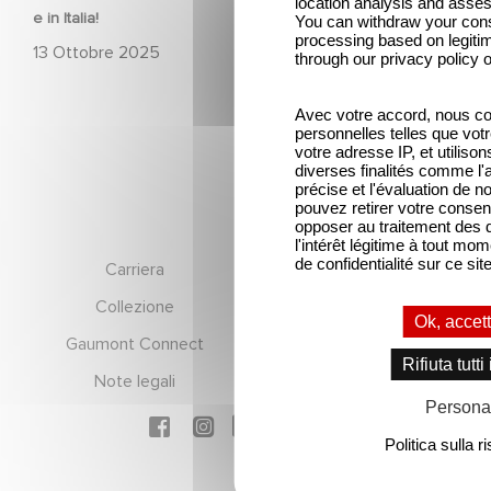
location analysis and asse
e in Italia!
You can withdraw your conse
processing based on legitim
13 Ottobre 2025
through our privacy policy o
Avec votre accord, nous c
personnelles telles que votre
votre adresse IP, et utiliso
diverses finalités comme l'a
précise et l'évaluation de 
pouvez retirer votre conse
opposer au traitement des 
l'intérêt légitime à tout mom
Footer
de confidentialité sur ce site
Carriera
Chi siamo?
Collezione
Finanza
Ok, accett
Gaumont Connect
Gruppo dirigente
Rifiuta tutti
Note legali
RGPD
Persona
Social icons
Politica sulla 