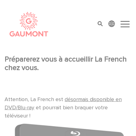
Salta al contenuto principale
Cookies management panel
top menu
Préparerez vous à accueillir La French
chez vous.
Attention, La French est
désormais disponible en
DVD/Blu-ray
et pourrait bien braquer votre
téléviseur !