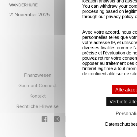
location analysis and asse
WANDERHURE
You can withdraw your conse
processing based on legitim
21 November 2025
through our privacy policy o
Avec votre accord, nous c
personnelles telles que votre
votre adresse IP, et utiliso
diverses finalités comme l'a
précise et l'évaluation de 
pouvez retirer votre conse
opposer au traitement des 
l'intérêt légitime à tout mom
Footer
de confidentialité sur ce site
Finanzwesen
Führungsteam
Gaumont Connect
Karriere
Alle akze
Kontakt
RGPD
Verbiete all
Rechtliche Hinweise
Wer sind wir?
Personali
Social icons
Datenschutzbe