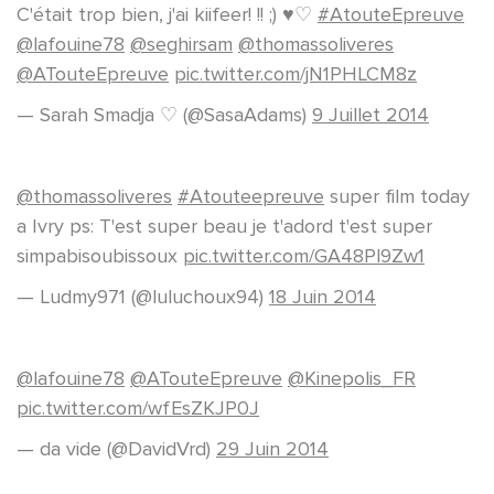
C'était trop bien, j'ai kiifeer! !! ;) ♥♡
#AtouteEpreuve
@lafouine78
@seghirsam
@thomassoliveres
@ATouteEpreuve
pic.twitter.com/jN1PHLCM8z
— Sarah Smadja ♡ (@SasaAdams)
9 Juillet 2014
@thomassoliveres
#Atouteepreuve
super film today
a Ivry ps: T'est super beau je t'adord t'est super
simpabisoubissoux
pic.twitter.com/GA48Pl9Zw1
— Ludmy971 (@luluchoux94)
18 Juin 2014
@lafouine78
@ATouteEpreuve
@Kinepolis_FR
pic.twitter.com/wfEsZKJP0J
— da vide (@DavidVrd)
29 Juin 2014