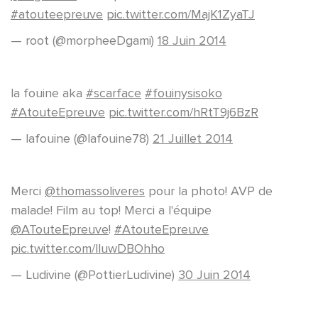
#atouteepreuve
pic.twitter.com/MajK1ZyaTJ
— root (@morpheeDgami)
18 Juin 2014
la fouine aka
#scarface
#fouinysisoko
#AtouteEpreuve
pic.twitter.com/hRtT9j6BzR
— lafouine (@lafouine78)
21 Juillet 2014
Merci
@thomassoliveres
pour la photo! AVP de
malade! Film au top! Merci a l'équipe
@ATouteEpreuve
!
#AtouteEpreuve
pic.twitter.com/lluwDBOhho
— Ludivine (@PottierLudivine)
30 Juin 2014