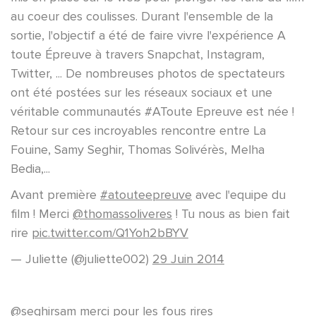
au coeur des coulisses. Durant l'ensemble de la
sortie, l'objectif a été de faire vivre l'expérience A
toute Épreuve à travers Snapchat, Instagram,
Twitter, ... De nombreuses photos de spectateurs
ont été postées sur les réseaux sociaux et une
véritable communautés #AToute Epreuve est née !
Retour sur ces incroyables rencontre entre La
Fouine, Samy Seghir, Thomas Solivérès, Melha
Bedia,...
Avant première
#atouteepreuve
avec l'equipe du
film ! Merci
@thomassoliveres
! Tu nous as bien fait
rire
pic.twitter.com/Q1Yoh2bBYV
— Juliette (@juliette002)
29 Juin 2014
@seghirsam
merci pour les fous rires