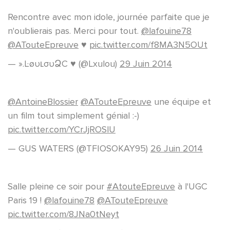
Rencontre avec mon idole, journée parfaite que je
n'oublierais pas. Merci pour tout.
@lafouine78
@ATouteEpreuve
♥
pic.twitter.com/f8MA3N5OUt
— ».ĿøυʟσυՁC ♥ (@Lxulou)
29 Juin 2014
@AntoineBlossier
@ATouteEpreuve
une équipe et
un film tout simplement génial :-)
pic.twitter.com/YCrJjROSlU
— GUS WATERS (@TFIOSOKAY95)
26 Juin 2014
Salle pleine ce soir pour
#AtouteEpreuve
à l'UGC
Paris 19 !
@lafouine78
@ATouteEpreuve
pic.twitter.com/8JNa0tNeyt