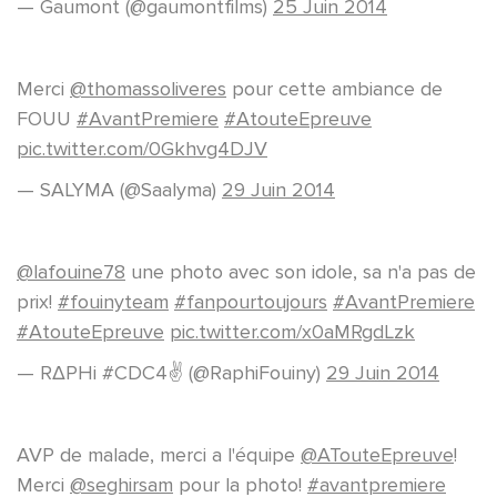
— Gaumont (@gaumontfilms)
25 Juin 2014
Merci
@thomassoliveres
pour cette ambiance de
FOUU
#AvantPremiere
#AtouteEpreuve
pic.twitter.com/0Gkhvg4DJV
— SALYMA (@Saalyma)
29 Juin 2014
@lafouine78
une photo avec son idole, sa n'a pas de
prix!
#fouinyteam
#fanpourtoujours
#AvantPremiere
#AtouteEpreuve
pic.twitter.com/x0aMRgdLzk
— RΔPHi #CDC4✌️ (@RaphiFouiny)
29 Juin 2014
AVP de malade, merci a l'équipe
@ATouteEpreuve
!
Merci
@seghirsam
pour la photo!
#avantpremiere