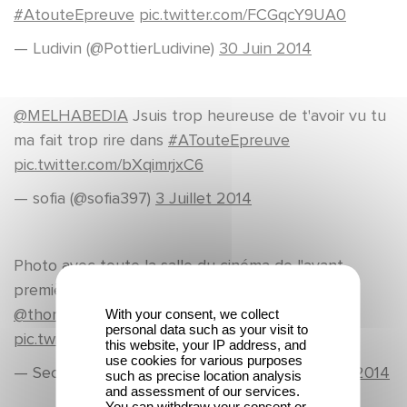
#AtouteEpreuve
pic.twitter.com/FCGqcY9UA0
— Ludivin (@PottierLudivine)
30 Juin 2014
@MELHABEDIA
Jsuis trop heureuse de t'avoir vu tu
ma fait trop rire dans
#ATouteEpreuve
pic.twitter.com/bXqimrjxC6
— sofia (@sofia397)
3 Juillet 2014
Photo avec toute la salle du cinéma de l'avant
première de
@ATouteEpreuve
!!
@lafouine78
@thomassoliveres
@seghirsam
With your consent, we collect
personal data such as your visit to
pic.twitter.com/DvRl4vFERI
this website, your IP address, and
use cookies for various purposes
— Secret Story 8 !!! (@Zinedine_Cauet)
2 Juillet 2014
such as precise location analysis
and assessment of our services.
You can withdraw your consent or