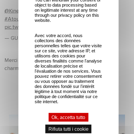
object to data processing based
on legitimate interest at any time
@Kinepolis_FR
pour avoir vu l'équipe d'
through our privacy policy on this
#AtouteEpreuve
à Paris il sont trop sympa :-)
website.
pic.twitter.com/vvZNZVjeiC
Avec votre accord, nous
— GUS WATERS (@TFIOSOKAY95)
27 Juin 2014
collectons des données
personnelles telles que votre visite
sur ce site, votre adresse IP, et
utilisons des cookies pour
Merci à tous pour vos contributions qui ont su
diverses finalités comme l'analyse
de localisation précise et
charmer toute l'équipe du film.
l'évaluation de nos services. Vous
pouvez retirer votre consentement
ou vous opposer au traitement
des données fondé sur l'intérêt
Ultime notizie
légitime à tout moment via notre
politique de confidentialité sur ce
site internet.
Ok, accetta tutto
Gaumont e Good Hero annunciano il seguito di Ballerina
Rifiuta tutti i cookie