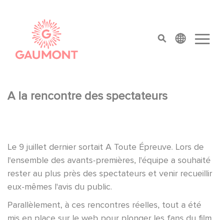
Salta al contenuto principale
Cookies management panel
top menu
A la rencontre des spectateurs
Le 9 juillet dernier sortait A Toute Épreuve. Lors de
l'ensemble des avants-premières, l'équipe a souhaité
rester au plus près des spectateurs et venir recueillir
eux-mêmes l'avis du public.
Parallèlement, à ces rencontres réelles, tout a été
mis en place sur le web pour plonger les fans du film