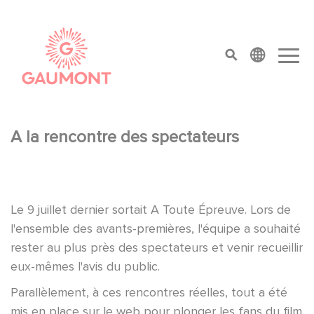
Direkt zum Inhalt
Cookie-Einstellungen
top menu
A la rencontre des spectateurs
Le 9 juillet dernier sortait A Toute Épreuve. Lors de
l'ensemble des avants-premières, l'équipe a souhaité
rester au plus près des spectateurs et venir recueillir
eux-mêmes l'avis du public.
Parallèlement, à ces rencontres réelles, tout a été
mis en place sur le web pour plonger les fans du film