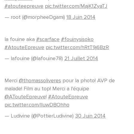
#atouteepreuve
pic.twitter.com/MajK1ZyaTJ
— root (@morpheeDgami)
18 Juin 2014
la fouine aka
#scarface
#fouinysisoko
#AtouteEpreuve
pic.twitter.com/hRtT9j6BzR
— lafouine (@lafouine78)
21 Juillet 2014
Merci
@thomassoliveres
pour la photo! AVP de
malade! Film au top! Merci a l'équipe
@ATouteEpreuve
!
#AtouteEpreuve
pic.twitter.com/lluwDBOhho
— Ludivine (@PottierLudivine)
30 Juin 2014