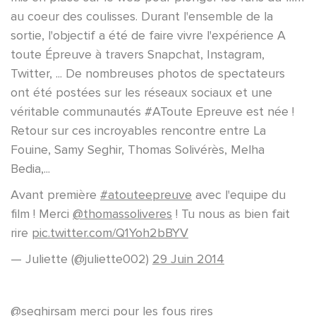
au coeur des coulisses. Durant l'ensemble de la
sortie, l'objectif a été de faire vivre l'expérience A
toute Épreuve à travers Snapchat, Instagram,
Twitter, ... De nombreuses photos de spectateurs
ont été postées sur les réseaux sociaux et une
véritable communautés #AToute Epreuve est née !
Retour sur ces incroyables rencontre entre La
Fouine, Samy Seghir, Thomas Solivérès, Melha
Bedia,...
Avant première
#atouteepreuve
avec l'equipe du
film ! Merci
@thomassoliveres
! Tu nous as bien fait
rire
pic.twitter.com/Q1Yoh2bBYV
— Juliette (@juliette002)
29 Juin 2014
@seghirsam
merci pour les fous rires