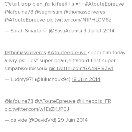
C'était trop bien, j'ai kiifeer! !! ;) ♥♡
#AtouteEpreuve
@lafouine78
@seghirsam
@thomassoliveres
@ATouteEpreuve
pic.twitter.com/jN1PHLCM8z
— Sarah Smadja ♡ (@SasaAdams)
9 Juillet 2014
@thomassoliveres
#Atouteepreuve
super film today
a Ivry ps: T'est super beau je t'adord t'est super
simpabisoubissoux
pic.twitter.com/GA48Pl9Zw1
— Ludmy971 (@luluchoux94)
18 Juin 2014
@lafouine78
@ATouteEpreuve
@Kinepolis_FR
pic.twitter.com/wfEsZKJP0J
— da vide (@DavidVrd)
29 Juin 2014