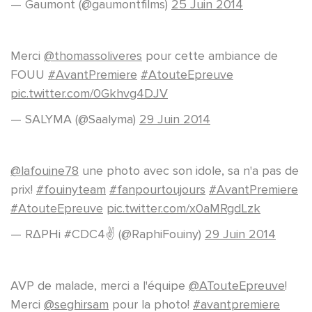
— Gaumont (@gaumontfilms)
25 Juin 2014
Merci
@thomassoliveres
pour cette ambiance de
FOUU
#AvantPremiere
#AtouteEpreuve
pic.twitter.com/0Gkhvg4DJV
— SALYMA (@Saalyma)
29 Juin 2014
@lafouine78
une photo avec son idole, sa n'a pas de
prix!
#fouinyteam
#fanpourtoujours
#AvantPremiere
#AtouteEpreuve
pic.twitter.com/x0aMRgdLzk
— RΔPHi #CDC4✌️ (@RaphiFouiny)
29 Juin 2014
AVP de malade, merci a l'équipe
@ATouteEpreuve
!
Merci
@seghirsam
pour la photo!
#avantpremiere