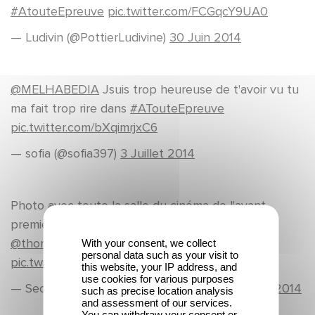
#AtouteEpreuve
pic.twitter.com/FCGqcY9UA0
— Ludivin (@PottierLudivine)
30 Juin 2014
@MELHABEDIA
Jsuis trop heureuse de t'avoir vu tu
ma fait trop rire dans
#ATouteEpreuve
pic.twitter.com/bXqimrjxC6
— sofia (@sofia397)
3 Juillet 2014
Photo avec toute la salle du cinéma de l'avant
première de
@ATouteEpreuve
!!
@lafouine78
@thomassoliveres
@seghirsam
With your consent, we collect
personal data such as your visit to
pic.twitter.com/DvRl4vFERI
this website, your IP address, and
use cookies for various purposes
— Secret Story 8 !!! (@Zinedine_Cauet)
2 Juillet 2014
such as precise location analysis
and assessment of our services.
You can withdraw your consent or