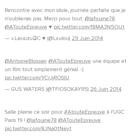
Rencontre avec mon idole, journée parfaite que je
n'oublierais pas. Merci pour tout.
@lafouine78
@ATouteEpreuve
♥
pic.twitter.com/f8MA3N5OUt
— ».ĿøυʟσυՁC ♥ (@Lxulou)
29 Juin 2014
@AntoineBlossier
@ATouteEpreuve
une équipe et
un film tout simplement génial :-)
pic.twitter.com/YCrJjROSlU
— GUS WATERS (@TFIOSOKAY95)
26 Juin 2014
Salle pleine ce soir pour
#AtouteEpreuve
à l'UGC
Paris 19 !
@lafouine78
@ATouteEpreuve
pic.twitter.com/8JNa0tNeyt