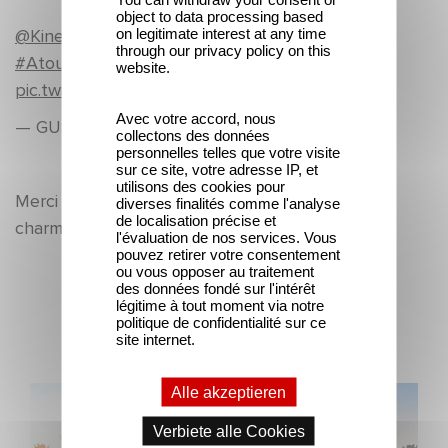
object to data processing based
on legitimate interest at any time
@Kinepolis_FR
pour avoir vu l'équipe d'
through our privacy policy on this
#AtouteEpreuve
à Paris il sont trop sympa :-)
website.
pic.twitter.com/vvZNZVjeiC
Avec votre accord, nous
— GUS WATERS (@TFIOSOKAY95)
27 Juin 2014
collectons des données
personnelles telles que votre visite
sur ce site, votre adresse IP, et
utilisons des cookies pour
Merci à tous pour vos contributions qui ont su
diverses finalités comme l'analyse
de localisation précise et
charmer toute l'équipe du film.
l'évaluation de nos services. Vous
pouvez retirer votre consentement
ou vous opposer au traitement
des données fondé sur l'intérêt
Aktuelle Nachrichten
légitime à tout moment via notre
politique de confidentialité sur ce
site internet.
Alle akzeptieren
Gaumont und Good Hero kündigen die Fortsetzung von
Ballerina - Gib deinen Traum niemals auf an
Verbiete alle Cookies