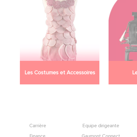
Les Costumes et Accessoires
L
Footer
Carrière
Equipe dirigeante
Finance
Gaumont Connect