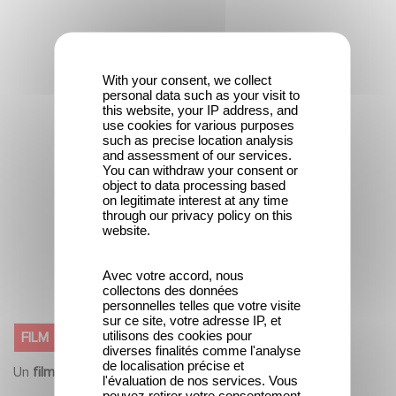
With your consent, we collect
personal data such as your visit to
this website, your IP address, and
use cookies for various purposes
such as precise location analysis
and assessment of our services.
You can withdraw your consent or
object to data processing based
on legitimate interest at any time
through our privacy policy on this
website.
Avec votre accord, nous
collectons des données
personnelles telles que votre visite
sur ce site, votre adresse IP, et
LE MYSTÈRE HENRI PICK
utilisons des cookies pour
FILM
diverses finalités comme l'analyse
de localisation précise et
Un
film
de
Rémi BEZANÇON
l'évaluation de nos services. Vous
pouvez retirer votre consentement