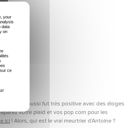
e, your
analysis
o data
y on
re
lités
s
ées
 sur ce
ar
la critique aussi fut très positive avec des éloges
réparez votre plaid et vos pop corn pour les
e ici
! Alors, qui est le vrai meurtrier d'Antoine ?