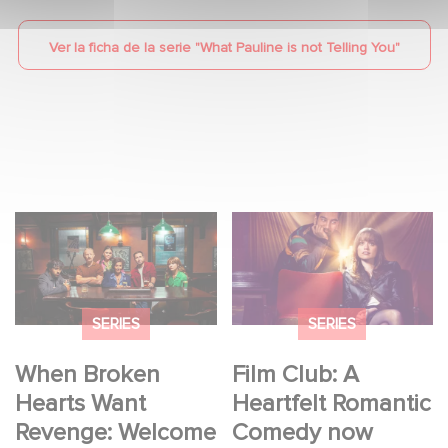
Ver la ficha de la serie "
What Pauline is not Telling You
"
When Broken Hearts
Film Club: A Heartfelt
Want Revenge:
Romantic Comedy
Welcome to The
now Steaming
Revenge Club
SERIES
SERIES
When Broken
Film Club: A
Hearts Want
Heartfelt Romantic
Revenge: Welcome
Comedy now