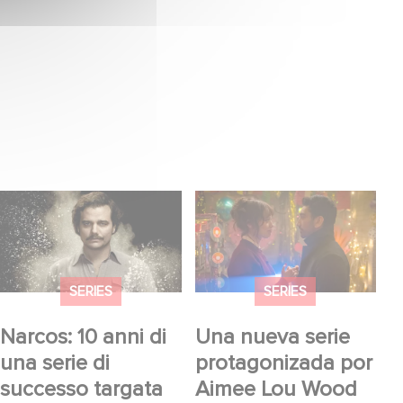
Narcos: 10 anni di una
Una nueva serie
serie di successo
protagonizada por
targata Gaumont
Aimee Lou Wood
llegará pronto a la
SERIES
SERIES
BBC.
Narcos: 10 anni di
Una nueva serie
una serie di
protagonizada por
successo targata
Aimee Lou Wood