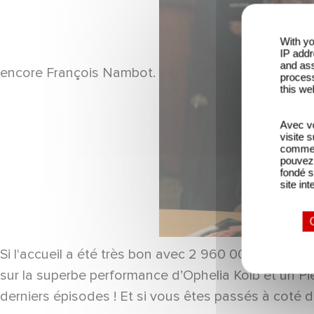
With yo
IP addr
and ass
encore François Nambot.
process
this we
Avec vo
visite 
comme l
pouvez 
fondé s
site int
Si l'accueil a été très bon avec 2 960 000 spectateu
sur la superbe performance d’Ophelia Kolb et un Pie
derniers épisodes ! Et si vous êtes passés à coté d