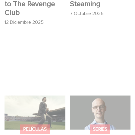
to The Revenge
Steaming
Club
7 Octubre 2025
12 Diciembre 2025
Mexico 86: descubre
Gaumont USA
el tráiler de la nueva
adquiere OPUS, una
producción de
investigación sobre la
Gaumont USA
caída de Banco
PELÍCULAS
SERIES