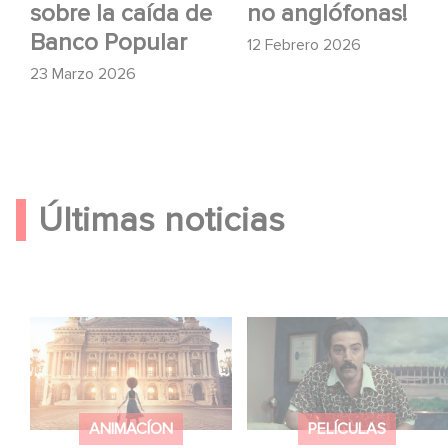
sobre la caída de
no anglófonas!
Banco Popular
12 Febrero 2026
23 Marzo 2026
Últimas noticias
Gaumont y Good Hero
México 86 ya está
anuncian la secuela de
disponible en Netflix
Ballerina
ANIMACÍON
PELÍCULAS