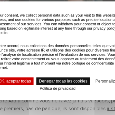
ur consent, we collect personal data such as your visit to this websit
ess, and use cookies for various purposes such as precise location 
essment of our services. You can withdraw your consent or object t
ing based on legitimate interest at any time through our privacy polic
bsite.
tre accord, nous collectons des données personnelles telles que vot
sur ce site, votre adresse IP, et utilisons des cookies pour diverses fina
'analyse de localisation précise et l'évaluation de nos services. Vou
retirer votre consentement ou vous opposer au traitement des donn
ur l'intérêt légitime à tout moment via notre politique de confidentialité
ernet.
OK, aceptar todas
Denegar todas las cookies
Personaliz
Política de privacidad
rs lors de la diffusion des deux premiers épisodes, 
rre Arditi comme vous ne l'avez jamais vu ! Alors, p
e premiers, pas de panique, ils sont disponibles
just