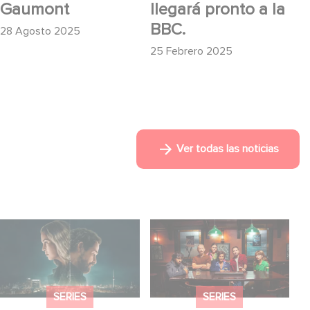
Gaumont
llegará pronto a la
BBC.
28 Agosto 2025
25 Febrero 2025
Ver todas las noticias
¡Unfamiliar es N.º 1 en
When Broken Hearts
el Top 10 de Netflix de
Want Revenge:
series no anglófonas!
Welcome to The
Revenge Club
SERIES
SERIES