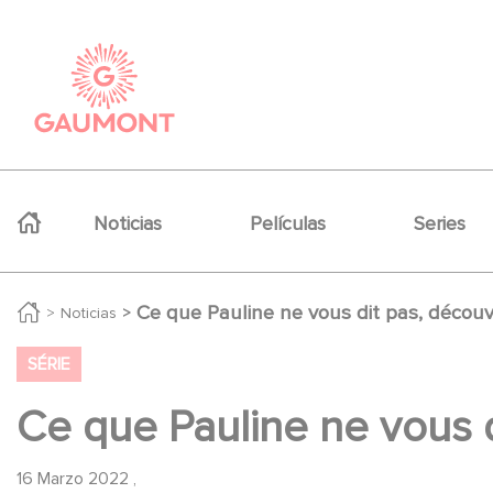
Pasar al contenido principal
Panel de gestión de cookies
Navigation principale
Noticias
Películas
Series
Ce que Pauline ne vous dit pas, découvr
Noticias
SÉRIE
Ce que Pauline ne vous d
16 Marzo 2022
,