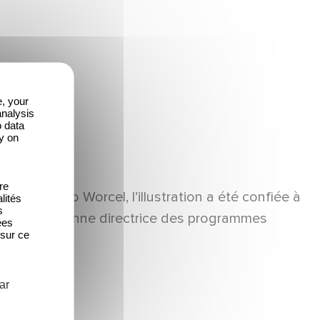
e, your
analysis
o data
y on
re
et Fernando Worcel, l’illustration a été confiée à
lités
s
ssier, ancienne directrice des programmes
ées
 sur ce
ar