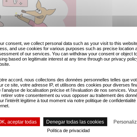
ur consent, we collect personal data such as your visit to this websit
ess, and use cookies for various purposes such as precise location 
essment of our services. You can withdraw your consent or object t
ing based on legitimate interest at any time through our privacy polic
bsite.
tre accord, nous collectons des données personnelles telles que vot
ristes et réalisateurs Franck Salomé, Nicolas Sedel 
sur ce site, votre adresse IP, et utilisons des cookies pour diverses fina
'analyse de localisation précise et l'évaluation de nos services. Vou
 conseil EY, Make.org Foundation et Dominique Pou
retirer votre consentement ou vous opposer au traitement des donn
ur l'intérêt légitime à tout moment via notre politique de confidentialité
ernet.
OK, aceptar todas
Denegar todas las cookies
Personaliz
Política de privacidad