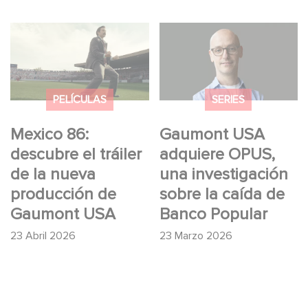
Mexico 86: descubre
Gaumont USA
el tráiler de la nueva
adquiere OPUS, una
producción de
investigación sobre la
Gaumont USA
caída de Banco
PELÍCULAS
SERIES
Popular
Mexico 86:
Gaumont USA
descubre el tráiler
adquiere OPUS,
de la nueva
una investigación
producción de
sobre la caída de
Gaumont USA
Banco Popular
23 Abril 2026
23 Marzo 2026