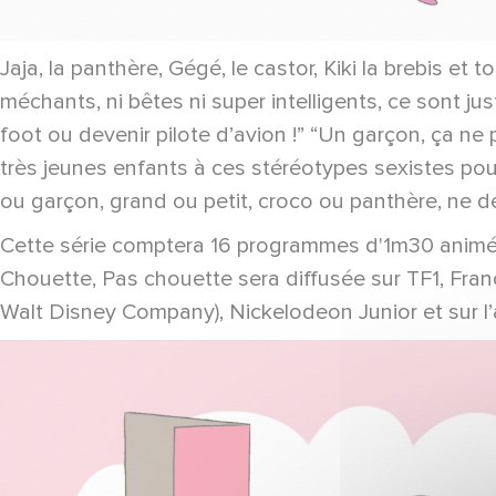
Jaja, la panthère, Gégé, le castor, Kiki la brebis e
méchants, ni bêtes ni super intelligents, ce sont ju
foot ou devenir pilote d’avion !” “Un garçon, ça ne p
très jeunes enfants à ces stéréotypes sexistes pour
ou garçon, grand ou petit, croco ou panthère, ne dé
Cette série comptera 16 programmes d'1m30 animés
Chouette, Pas chouette sera diffusée sur TF1, Fran
Walt Disney Company), Nickelodeon Junior et sur l