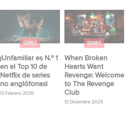
¡Unfamiliar es N.º 1 en
When Broken Hearts
el Top 10 de Netflix de
Want Revenge:
series no anglófonas!
Welcome to The
Revenge Club
SERIES
SERIES
¡Unfamiliar es N.º 1
When Broken
en el Top 10 de
Hearts Want
Netflix de series
Revenge: Welcome
no anglófonas!
to The Revenge
Club
12 Febrero 2026
12 Diciembre 2025