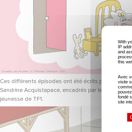
With yo
IP addr
and ass
process
this we
Avec vo
Ces différents épisodes ont été écrits par les scéna
visite 
comme l
Sandrine Acquistapace, encadrés par le cabinet de
pouvez 
fondé s
jeunesse de TF1.
site int