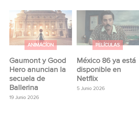
Gaumont y Good Hero
México 86 ya está
anuncian la secuela de
disponible en Netflix
Ballerina
ANIMACÍON
PELÍCULAS
Gaumont y Good
México 86 ya está
Hero anuncian la
disponible en
secuela de
Netflix
Ballerina
5 Junio 2026
19 Junio 2026