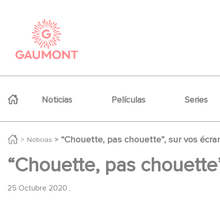
Pasar al contenido principal
Panel de gestión de cookies
Navigation principale
Noticias
Películas
Series
“Chouette, pas chouette”, sur vos écra
Noticias
“Chouette, pas chouette”
25 Octubre 2020
,