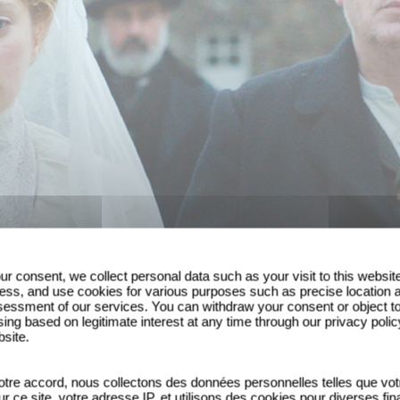
ur consent, we collect personal data such as your visit to this websit
ess, and use cookies for various purposes such as precise location 
essment of our services. You can withdraw your consent or object t
ing based on legitimate interest at any time through our privacy polic
bsite.
tre accord, nous collectons des données personnelles telles que vot
sur ce site, votre adresse IP, et utilisons des cookies pour diverses fina