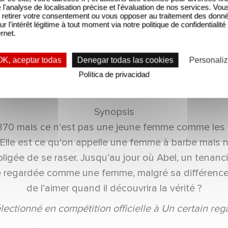
'analyse de localisation précise et l'évaluation de nos services. Vou
retirer votre consentement ou vous opposer au traitement des donn
ur l'intérêt légitime à tout moment via notre politique de confidentialité
ernet.
OK, aceptar todas
Denegar todas las cookies
Personaliz
Rosalie
Política de privacidad
Un film de Stéphanie Di Giusto
Avec Nadia Tereszkiewicz et Benoît Magimel
Synopsis
70 mais ce n’est pas une jeune femme comme les au
. Elle est ce qu’on appelle une femme à barbe mais 
 obligée de se raser. Jusqu’au jour où Abel, un tenanc
e regardée comme une femme, malgré sa différence, q
de l’aimer quand il découvrira la vérité ?
lectionné en compétition officielle à Un certain reg