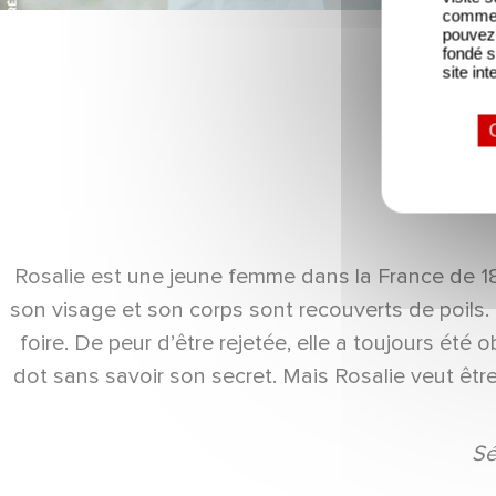
comme l
pouvez 
fondé s
site int
Rosalie est une jeune femme dans la France de 18
son visage et son corps sont recouverts de poils
foire. De peur d’être rejetée, elle a toujours été
dot sans savoir son secret. Mais Rosalie veut êtr
Sé