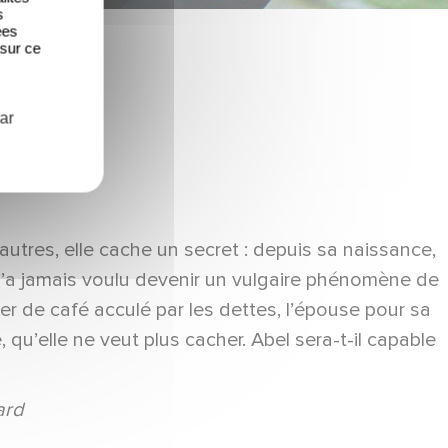
s
ées
 sur ce
ar
tres, elle cache un secret : depuis sa naissance,
n’a jamais voulu devenir un vulgaire phénomène de
ier de café acculé par les dettes, l’épouse pour sa
u’elle ne veut plus cacher. Abel sera-t-il capable
ard