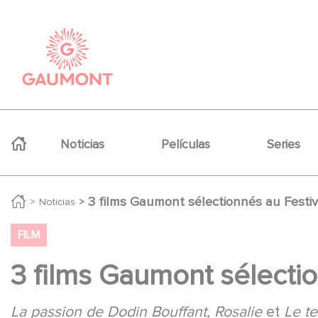
Pasar al contenido principal
Panel de gestión de cookies
Navigation principale
Noticias
Películas
Series
3 films Gaumont sélectionnés au Festi
Noticias
FILM
3 films Gaumont sélecti
La passion de Dodin Bouffant, Rosalie
et
Le te