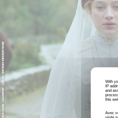
With yo
IP addr
and ass
process
this we
Avec vo
visite 