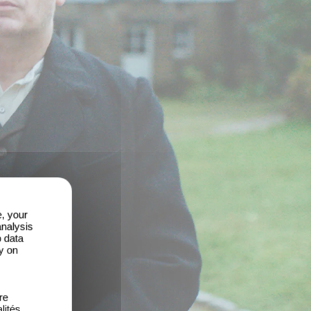
e, your
analysis
o data
y on
re
lités