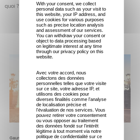
With your consent, we collect
quoi ?
personal data such as your visit to
this website, your IP address, and
use cookies for various purposes
such as precise location analysis
Ultime notizie
and assessment of our services.
You can withdraw your consent or
object to data processing based
on legitimate interest at any time
through our privacy policy on this
website.
Gaumont e Good Hero annunciano il seguito di Ballerina
Avec votre accord, nous
collectons des données
personnelles telles que votre visite
sur ce site, votre adresse IP, et
utilisons des cookies pour
diverses finalités comme l'analyse
de localisation précise et
l'évaluation de nos services. Vous
pouvez retirer votre consentement
ou vous opposer au traitement
ANIMAZIONE
des données fondé sur l'intérêt
légitime à tout moment via notre
politique de confidentialité sur ce
Gaumont e Good Hero annunciano il seguito di Ballerina