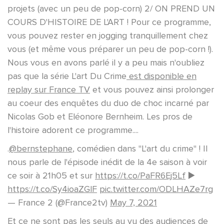
projets (avec un peu de pop-corn) 2/ ON PREND UN
COURS D'HISTOIRE DE L'ART ! Pour ce programme,
vous pouvez rester en jogging tranquillement chez
vous (et même vous préparer un peu de pop-corn !).
Nous vous en avons parlé il y a peu mais n'oubliez
pas que la série L'art Du Crime
est disponible en
replay sur France TV
et vous pouvez ainsi prolonger
au coeur des enquêtes du duo de choc incarné par
Nicolas Gob et Eléonore Bernheim. Les pros de
l'histoire adorent ce programme....
.
@bernstephane
, comédien dans "L'art du crime" ! Il
nous parle de l'épisode inédit de la 4e saison à voir
ce soir à 21h05 et sur
https://t.co/PaFR6Ej5Lf
▶️
https://t.co/Sy4ioaZGlF
pic.twitter.com/ODLHAZe7rg
— France 2 (@France2tv)
May 7, 2021
Et ce ne sont pas les seuls au vu des audiences de