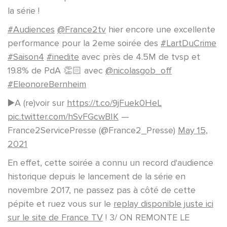
la série !
#Audiences
@France2tv
hier encore une excellente
performance pour la 2eme soirée des
#LartDuCrime
#Saison4
#inedite
avec près de 4.5M de tvsp et
19.8% de PdA 👏🏻 avec
@nicolasgob_off
#EleonoreBernheim
▶️A (re)voir sur
https://t.co/9jFuek0HeL
pic.twitter.com/hSvFGcwBIK
—
France2ServicePresse (@France2_Presse)
May 15,
2021
En effet, cette soirée a connu un record d'audience
historique depuis le lancement de la série en
novembre 2017, ne passez pas à côté de cette
pépite et ruez vous sur le
replay disponible juste ici
sur le site de France TV
! 3/ ON REMONTE LE