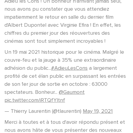
Adieu les Cons ! Un bonheur n'arrivant jamais seul,
nous avons pu constater que vous attendiez
impatiemment le retour en salle du dernier film
d'Albert Dupontel avec Virginie Efira ! En effet, les
chiffres du premier jour des réouvertures des
cinémas sont tout simplement incroyables !
Un 19 mai 2021 historique pour le cinéma. Malgré le
couvre-feu et la jauge à 35% une extraordinaire
adhésion du public...
#AdieuLesCons
a largement
profité de cet élan public en surpassant les entrées
de son 1er jour de sortie en octobre : 63000
spectateurs. Bonheur...
@Gaumont
pic.twitter.com/iRTQfYltnf
— Thierry Laurentin (@tlaurentin)
May 19, 2021
Merci à toutes et à tous d'avoir répondu présent et
nous avons hâte de vous présenter des nouveaux