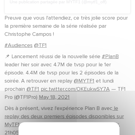
Une publication partagée par MYTF1 (@mytf1_off)
Preuve que vous l'attendiez, ce très jolie score pour
la première semaine de la série réalisée par
Christophe Campos !
#Audiences
@TF1
📌 Lancement réussi de la nouvelle série
#PlanB
leader hier soir avec 4.7M de tvsp pour le 1er
épisode. 4.4M de tvsp pour les 2 épisodes de la
soirée. A retrouver en replay
@MYTF1
et lundi
prochain
@TF1
pic.twitter.com/OKEukwSY7A
— TF1
Pro (@TF1Pro)
May 18, 2021
Dès à présent, vivez l'expérience Plan B avec
le
replay des deux premiers épisodes disponibles sur
MyTF1
et vous retrouverez la suite dès lundi soir,
21h05 sur TF1 ! Alors, vous allez commencez par