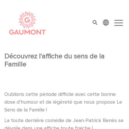
Salta al contenuto principale
Cookies management panel
top menu
Découvrez l'affiche du sens de la
Famille
Oublions cette période difficile avec cette bonne
dose d’humour et de légèreté que nous propose Le
Sens de la Famille !
La toute dernière comédie de Jean-Patrick Benès se
dévoile dans une affiche toute fraiche !