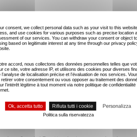
ur consent, we collect personal data such as your visit to this websit
ess, and use cookies for various purposes such as precise location 
essment of our services. You can withdraw your consent or object t
ing based on legitimate interest at any time through our privacy polic
bsite.
tre accord, nous collectons des données personnelles telles que vot
sur ce site, votre adresse IP, et utilisons des cookies pour diverses fina
'analyse de localisation précise et l'évaluation de nos services. Vou
retirer votre consentement ou vous opposer au traitement des donn
ur l'intérêt légitime à tout moment via notre politique de confidentialité
ernet.
Ok, accetta tutto
Rifiuta tutti i cookie
Personalizza
Politica sulla riservatezza
our de l'irremplaçable Jean Dujardin, vous retrouver