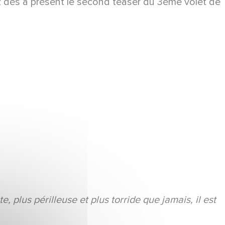
z dès à présent le second teaser du 3ème volet de
, plus périlleuse et plus torride que jamais, il est