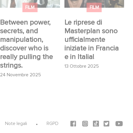
who is really pulling
Francia e in Italia!
FILM
FILM
the strings.
Between power,
Le riprese di
secrets, and
Masterplan sono
manipulation,
ufficialmente
discover who is
iniziate in Francia
really pulling the
e in Italia!
strings.
13 Ottobre 2025
24 Novembre 2025
Social icons
Note legali
RGPD