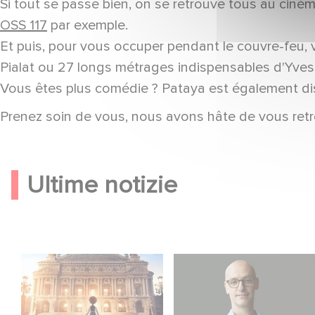
Si tout se passe bien, on se retrouve tous au cin
OSS 117
par exemple.
Et puis, pour vous occuper pendant le couvre-feu,
Pialat ou 27 longs métrages indispensables d'Yve
Vous êtes plus comédie ? Pataya est également dis
Prenez soin de vous, nous avons hâte de vous retro
Ultime notizie
Gaumont e Good
Gaumont USA
Hero annunciano il
Acquires OPUS, an
seguito di Ballerina
Investigation into the