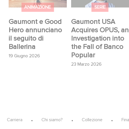
Fall of Banco Popular
ANIMAZIONE
SERIE
Gaumont e Good
Gaumont USA
Hero annunciano
Acquires OPUS, an
il seguito di
Investigation into
Ballerina
the Fall of Banco
Popular
19 Giugno 2026
23 Marzo 2026
Footer
Carriera
Chi siamo?
Collezione
Fin