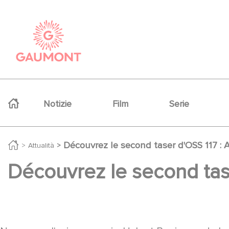
Salta al contenuto principale
Cookies management panel
Navigation principale
Notizie
Film
Serie
Découvrez le second taser d'OSS 117 : 
Attualità
Découvrez le second tase