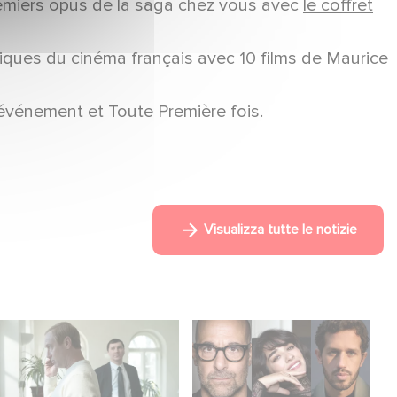
remiers opus de la saga chez vous avec
le coffret
iques du cinéma français avec 10 films de Maurice
événement et Toute Première fois.
Visualizza tutte le notizie
Between power,
Le riprese di
secrets, and
Masterplan sono
manipulation, discover
ufficialmente iniziate in