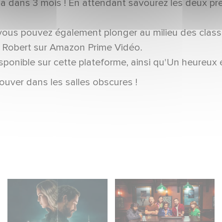
éma dans 3 mois ! En attendant savourez les deux p
 vous pouvez également plonger au milieu des class
s Robert sur Amazon Prime Vidéo.
ponible sur cette plateforme, ainsi qu'Un heureux 
uver dans les salles obscures !
Unfamiliar è al n. 1
When Broken Hearts
nella Top 10 di Netflix
Want Revenge:
delle serie non in
Welcome to The