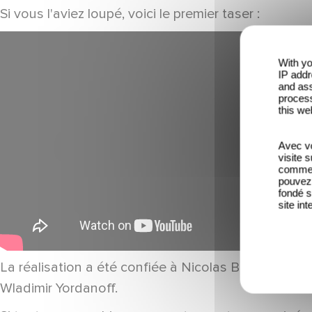
Si vous l'aviez loupé, voici le premier taser :
With yo
IP addr
and ass
process
this we
Avec vo
visite 
comme l
pouvez 
fondé s
site int
La réalisation a été confiée à Nicolas Bedos et aut
Wladimir Yordanoff.