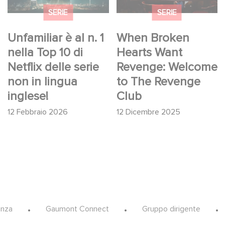
lingua inglese!
Revenge Club
SERIE
SERIE
Unfamiliar è al n. 1
When Broken
nella Top 10 di
Hearts Want
Netflix delle serie
Revenge: Welcome
non in lingua
to The Revenge
inglese!
Club
12 Febbraio 2026
12 Dicembre 2025
anza
Gaumont Connect
Gruppo dirigente