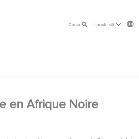
top menu
Cerca
I nostri siti
e en Afrique Noire