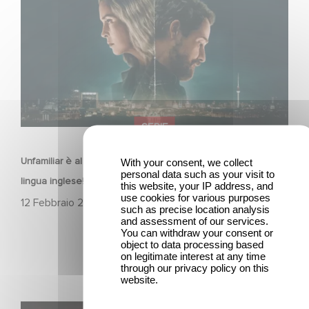
lingua inglese!
SERIE
Unfamiliar è al n. 1 nella Top 10 di Netflix delle serie non in
With your consent, we collect
personal data such as your visit to
lingua inglese!
this website, your IP address, and
use cookies for various purposes
12 Febbraio 2026
such as precise location analysis
and assessment of our services.
You can withdraw your consent or
object to data processing based
on legitimate interest at any time
through our privacy policy on this
website.