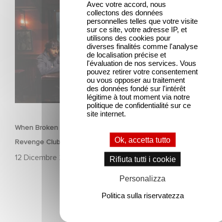
When Broken Hearts Want Revenge: Welcome to The
Avec votre accord, nous
Revenge Club
collectons des données
personnelles telles que votre visite
sur ce site, votre adresse IP, et
utilisons des cookies pour
diverses finalités comme l'analyse
de localisation précise et
l'évaluation de nos services. Vous
pouvez retirer votre consentement
ou vous opposer au traitement
des données fondé sur l'intérêt
légitime à tout moment via notre
SERIE
politique de confidentialité sur ce
site internet.
When Broken Hearts Want Revenge: Welcome to The
Ok, accetta tutto
Revenge Club
12 Dicembre 2025
Rifiuta tutti i cookie
Personalizza
Politica sulla riservatezza