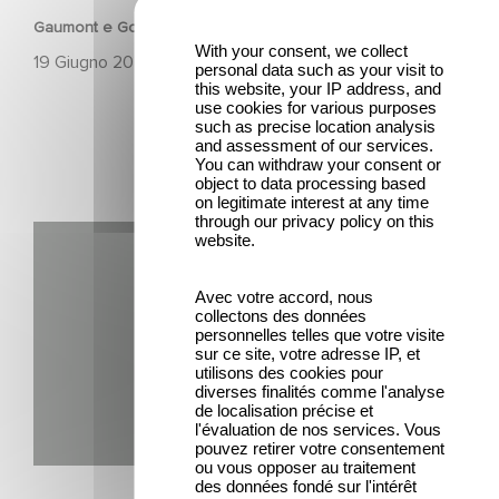
Gaumont e Good Hero annunciano il seguito di Ballerina
With your consent, we collect
19 Giugno 2026
personal data such as your visit to
this website, your IP address, and
use cookies for various purposes
such as precise location analysis
and assessment of our services.
You can withdraw your consent or
object to data processing based
on legitimate interest at any time
through our privacy policy on this
Gaumont USA Acquires OPUS, an Investigation into the
website.
Fall of Banco Popular
Avec votre accord, nous
collectons des données
personnelles telles que votre visite
sur ce site, votre adresse IP, et
utilisons des cookies pour
diverses finalités comme l'analyse
de localisation précise et
l'évaluation de nos services. Vous
pouvez retirer votre consentement
SERIE
ou vous opposer au traitement
des données fondé sur l'intérêt