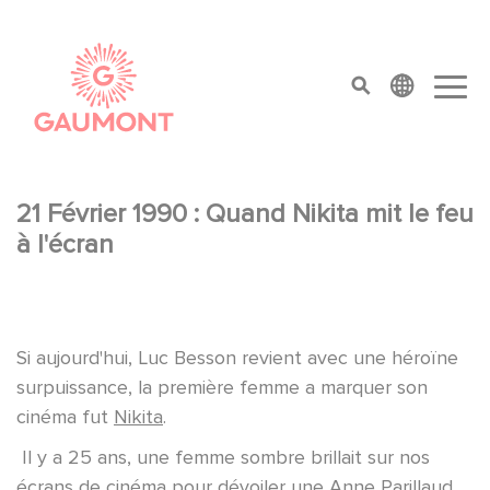
Salta al contenuto principale
Cookies management panel
top menu
21 Février 1990 : Quand Nikita mit le feu
à l'écran
Si aujourd'hui, Luc Besson revient avec une héroïne
surpuissance, la première femme a marquer son
cinéma fut
Nikita
.
Il y a 25 ans, une femme sombre brillait sur nos
écrans de cinéma pour dévoiler une Anne Parillaud