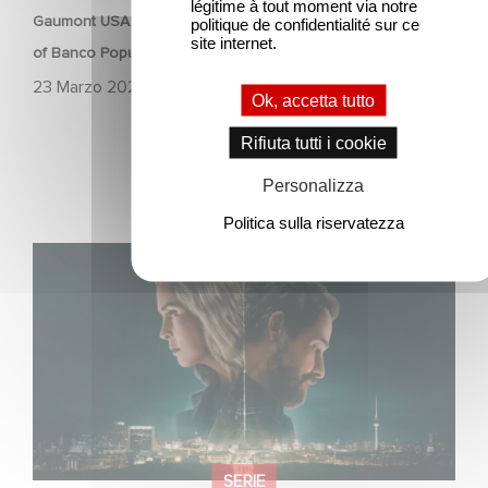
légitime à tout moment via notre
Gaumont USA Acquires OPUS, an Investigation into the Fall
politique de confidentialité sur ce
site internet.
of Banco Popular
23 Marzo 2026
Ok, accetta tutto
Rifiuta tutti i cookie
Personalizza
Politica sulla riservatezza
Unfamiliar è al n. 1 nella Top 10 di Netflix delle serie non in
lingua inglese!
SERIE