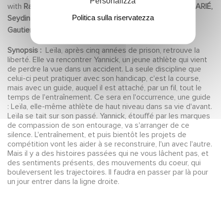
Personalizza
with
Rachida BRAKNI, Cyril DESCOURS, Clémentine CÉLARIÉ,
Politica sulla riservatezza
Seydina BALDE, Thierry GODARD, Grégory GADEBOIS,
Gautier Trésor MAKUNDA, Aladj BA, Romain GOUPIL
Synopsis :
Leïla, après cinq années de prison, retrouve la
liberté. Elle va rencontrer Yannick, un jeune athlète qui vient
de perdre la vue dans un accident. La seule discipline que
celui-ci peut pratiquer avec son handicap, c'est la course,
mais avec un guide, auquel il est attaché, par un fil, tout le
temps de l'entraînement. Ce sera en l'occurrence, une guide
: Leïla, elle-même athlète de haut niveau dans sa vie d'avant.
Leïla se tait sur son passé. Yannick, étouffé par les marques
de compassion de son entourage, va s'arranger de ce
silence. L'entraînement, et puis bientôt les projets de
compétition vont les aider à se reconstruire, l'un avec l'autre.
Mais il y a des histoires passées qui ne vous lâchent pas, et
des sentiments présents, des mouvements du coeur, qui
bouleversent les trajectoires. Il faudra en passer par là pour
un jour entrer dans la ligne droite.