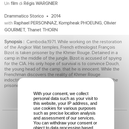
Un
film
di
Régis WARGNIER
Drammatico Storico
2014
with
Raphael PERSONNAZ, Kompheak PHOEUNG, Olivier
GOURMET, Thanet THORN
Synopsis :
Cambodia,1971. While working on the restoration
of the Angkor Wat temples, French ethnologist François
Bizot is taken prisoner by the Khmer Rouge. Detained in a
camp in the middle of the jungle, Bizot is accused of spying
for the CIA. His only hope of survival is to convince Douch,
the young head of the camp, that he is innocent. While the
Frenchman discovers the reality of Khmer Rouge
indoctrination, an indefinable bond develops between the
prisoner and his jailer...
With your consent, we collect
personal data such as your visit to
this website, your IP address, and
use cookies for various purposes
such as precise location analysis
and assessment of our services.
You can withdraw your consent or
object to data processing based