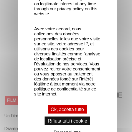
on legitimate interest at any time
through our privacy policy on this
website.
Avec votre accord, nous
collectons des données
personnelles telles que votre visite
sur ce site, votre adresse IP, et
utilisons des cookies pour
diverses finalités comme l'analyse
de localisation précise et
l'évaluation de nos services. Vous
pouvez retirer votre consentement
ou vous opposer au traitement
des données fondé sur l'intérêt
légitime à tout moment via notre
politique de confidentialité sur ce
site internet.
THE STRAIGHT LINE (LA LIGNE
FILM
DROITE)
Ok, accetta tutto
Un
film
di
Régis WARGNIER
Rifiuta tutti i cookie
Drammatico
2010