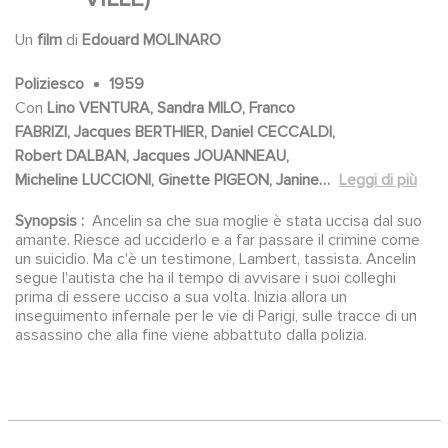
Un
film
di
Edouard MOLINARO
Poliziesco
1959
Con
Lino VENTURA, Sandra MILO, Franco
FABRIZI, Jacques BERTHIER, Daniel CECCALDI,
Robert DALBAN, Jacques JOUANNEAU,
Micheline LUCCIONI, Ginette PIGEON, Janine
Leggi di più
DARCEY, Françoise BRION, Geneviève CLUNY,
Synopsis :
Ancelin sa che sua moglie è stata uccisa dal suo
Joëlle JANIN, Claire NICOLE, Martine
amante. Riesce ad ucciderlo e a far passare il crimine come
REICHENBACH, Paul BISCIGLIA, Henri BELLY,
un suicidio. Ma c'è un testimone, Lambert, tassista. Ancelin
Michel ETCHEVERRY, Jacques MONOD, Jean
segue l'autista che ha il tempo di avvisare i suoi colleghi
prima di essere ucciso a sua volta. Inizia allora un
LARA, Gérard DARRIEU, Jean DAURAND,
inseguimento infernale per le vie di Parigi, sulle tracce di un
Charles BOUILLAUD, Billy KEARNS, Robert
assassino che alla fine viene abbattuto dalla polizia.
CASTEL, Dora DOLL, Sacha BRIQUET,
Micheline GARY, Henri MARTEAU, Michèle
VEREZ, Chantal DE BERG, Martine MOREAU,
Louisette CHAUFFAILLE, Nicole ALEXANDRA,
Dany JACQUET, Alain NOBIS, Michel