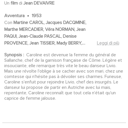
Un
film
di
Jean DEVAIVRE
Avventura
1953
Con
Martine CAROL, Jacques DACQMINE,
Marthe MERCADIER, Véra NORMAN, Jean
PAQUI, Jean-Claude PASCAL, Denise
PROVENCE, Jean TISSIER, Mady BERRY,
Leggi di più
Christine CARERE, Gil DELAMARE, Jacques
Synopsis :
Caroline est devenue la femme du général de
DUFILHO, Claire MAURIER, René MAZE,
Sallanche, chef de la garnison française de Côme. Légère et
Alexandre RIGNAULT, Luce FABIOLE, Bernard
insouciante, elle remarque très vite le beau danseur Livio.
MUSSON, François NADAL, André DUMAS,
Mais une révolte l'oblige à se cacher avec son mari, chez une
comtesse qui n'hésite pas à dévoiler ses charmes. Furieuse,
Jacques CIRON, Bernard FREDÉRIX
Caroline s'enfuit pour rejoindre Livio, chef des insurgés. Le
danseur lui propose de partir en Autriche avec lui mais,
repentante, Caroline reconnaît que tout cela n'était qu'un
caprice de femme jalouse.