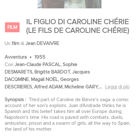
IL FIGLIO DI CAROLINE CHÉRIE
FILM
(LE FILS DE CAROLINE CHÉRIE)
Un
film
di
Jean DEVAIVRE
Avventura
1955
Con
Jean-Claude PASCAL, Sophie
DESMARETS, Brigitte BARDOT, Jacques
DACQMINE, Magali NOËL, Georges
DESCRIERES, Alfred ADAM, Micheline GARY,
Leggi di più
Germaine DERMOZ, Daniel CECCALDI, Robert
Synopsis :
Third part of Caroline de Bièvre's saga: a comic
DALBAN, Jean DEBUCOURT, Charles
account of her son's exploits. Juan d'Andrade thinks he is
DECHAMPS, Albert DINAN, Jean GALLAND,
Spanish and this belief takes him all over Europe during
Bernard LAJARRIGE, Robert MANUEL, Sylvie
Napoleon's time. His road is paved with combats, duels,
ambushes, prison and a swarm of girls, all the way to Spain,
PELAYO, Marcel PÉRÈS, Pascale ROBERTS,
the land of his mother.
Michel ETCHEVERRY, Marcel BOZZUFFI,