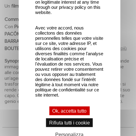
on legitimate interest at any time
Un
film
di
Pierre RICHARD
through our privacy policy on this
website.
Commedia
1970
Con
Pierre RICHARD, Bernard BLIER, Maria
Avec votre accord, nous
collectons des données
PACÔME, Paul PRÉBOIST, Marie-Christine
personnelles telles que votre visite
BARRAULT, Catherine SAMIE, Romain
sur ce site, votre adresse IP, et
utilisons des cookies pour
BOUTEILLE, Tsilla CHELTON, Micheline
Leggi di più
diverses finalités comme l'analyse
LUCCIONI, Robert DALBAN, François
de localisation précise et
Synopsis :
Pierre Malaquet è distratto, dotato di una grande
MAISTRE, Claude EVRARD, Anne-Marie BLOT,
l'évaluation de nos services. Vous
immaginazione, colorata da un umorismo macabro. Grazie
pouvez retirer votre consentement
Jacques MONOD, Raoul DELFOSSE, Alexis
alle conoscenze di sua madre, viene ingaggiato da
ou vous opposer au traitement
RIOU, Robert LE BEAL, Marcel GASSOUK, Yves
un'agenzia pubblicitaria in cui le gaffe si moltiplicano e si
des données fondé sur l'intérêt
trasformano in colpi mediatici. Allo stesso tempo, Pierre si
légitime à tout moment via notre
BARSACQ, Michel FRANCINI, Anna DOUKING,
politique de confidentialité sur ce
rende conto del suo amore per la giovane segretaria del suo
Fanny GAILLARD, Patrick BRICARD, Serge
site internet.
capo. Quest'ultimo ne approfitta per inviare l'ingombrante
BOURRIER, André DUMAS, Jacques DHÉRY,
genio e la sua amata da un collega ignaro negli Stati Uniti.
André BADIN, Jean RUPERT, Albert SIMONO,
Ok, accetta tutto
Rita MAIDEN, André ROUYER, Albert
DAUMERGUE, Thérèse LIOTARD, Lydie
Rifiuta tutti i cookie
CAILLER, Robert RENAUDIN, Roger LUMONT,
Personalizza