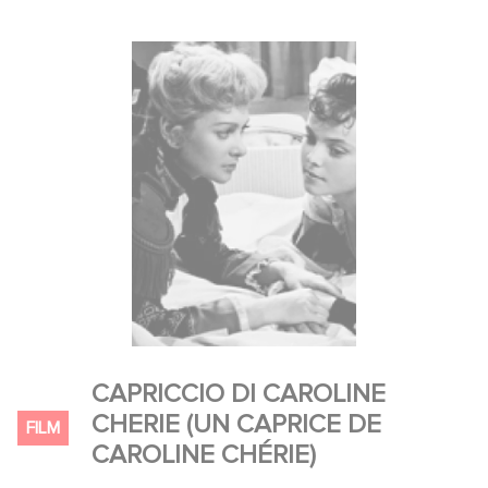
THOMASS, René HELL, Edouard
FRANCOMME, Jean VALMENCE, Lucien
DESAGNEAUX, Jacques MANCIER, André
DUMAS, Bruno BALP, Paul PAVEL, Jean-
Jacques STEEN
CAPRICCIO DI CAROLINE
CHERIE (UN CAPRICE DE
FILM
CAROLINE CHÉRIE)