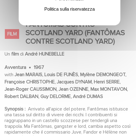
Gilbert SERVIEN, Jean OBÉ, Marius LAUREY,
Bernard CHARLAN, Jean-Michel DHERMAY,
Politica sulla riservatezza
Yves ELLIOTT, Nathalie COURVAL, Yves
ROBERT, Luis REGO, Louis NAVARRE, Jérôme
FANTOMAS CONTRO
PAREILLE, Marcel ROUZE, Ellen BERNSEN,
SCOTLAND YARD (FANTÔMAS
FILM
Georges GUERET, Gaston MEUNIER, Blanche
CONTRE SCOTLAND YARD)
BRONDY
Un
film
di
André HUNEBELLE
Avventura
1967
with
Jean MARAIS, Louis DE FUNÈS, Mylène DEMONGEOT,
Françoise CHRISTOPHE, Jacques DYNAM, Henri SERRE,
Jean-Roger CAUSSIMON, Jean OZENNE, Max MONTAVON,
Robert DALBAN, Guy DELORME, André DUMAS
Synopsis :
Arrivato all'apice del potere, Fantômas istituisce
una tassa sul diritto di vivere dei ricchi. I contribuenti si
raggruppano in un castello scozzese per tendergli una
trappola. Ma Fantômas, gangster e lord, cambia aspetto così
rapidamente che il commissario Juve, Fandor e Hélène non