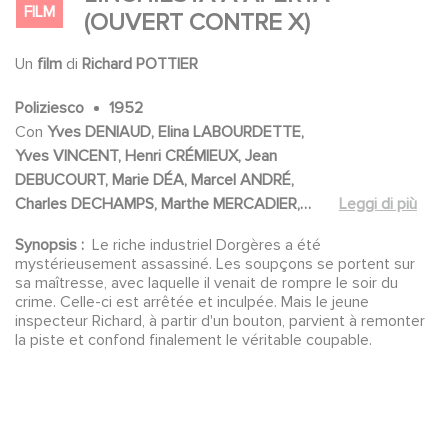
FILM
(OUVERT CONTRE X)
Un
film
di
Richard POTTIER
Poliziesco
1952
Con
Yves DENIAUD, Elina LABOURDETTE,
Yves VINCENT, Henri CRÉMIEUX, Jean
DEBUCOURT, Marie DÉA, Marcel ANDRÉ,
Charles DECHAMPS, Marthe MERCADIER,
Leggi di più
Henri NASSIET, Maria RIQUELME, Guy
Synopsis :
Le riche industriel Dorgères a été
DECOMBLE, Robert DALBAN, Olivier
mystérieusement assassiné. Les soupçons se portent sur
HUSSENOT, Myriam BRU, Madeleine
sa maîtresse, avec laquelle il venait de rompre le soir du
BARBULÉE, Jacqueline HUET, Fernand RENÉ,
crime. Celle-ci est arrêtée et inculpée. Mais le jeune
inspecteur Richard, à partir d'un bouton, parvient à remonter
Michel ETCHEVERRY, Odette BARENCEY,
la piste et confond finalement le véritable coupable.
Nadine TALLIER, Marcel DELAITRE, Charles
VISSIERES, Jean BARRÈRE, Robert LUSSAC,
Paul VILLE, Jacques MORLAINE, André
DUMAS, Ernest VARIAL, René DUPUIS, Zélie
YZELLE