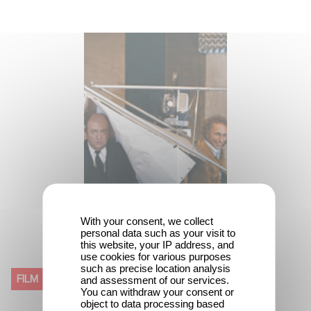
With your consent, we collect
personal data such as your visit to
this website, your IP address, and
CHE CARRIERA SI FA CON
use cookies for various purposes
such as precise location analysis
L'AIUTO DI MAMMA! (LE
FILM
and assessment of our services.
You can withdraw your consent or
DISTRAIT)
object to data processing based