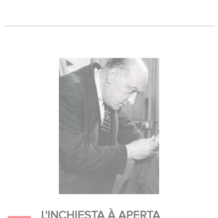
Georges BEVER, Bernard MUSSON, Robert LE
BEAL, ALBERT-MICHEL, Lisette LEBON,
Lucienne GRANIER, Jo DAVRAY, David
MAXWELL, Fred LEMAIN, André DUMAS
L'INCHIESTA À APERTA