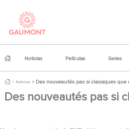
Pasar al contenido principal
Panel de gestión de cookies
Navigation principale
Noticias
Películas
Series
Des nouveautés pas si classiques que ç
Noticias
Des nouveautés pas si cl