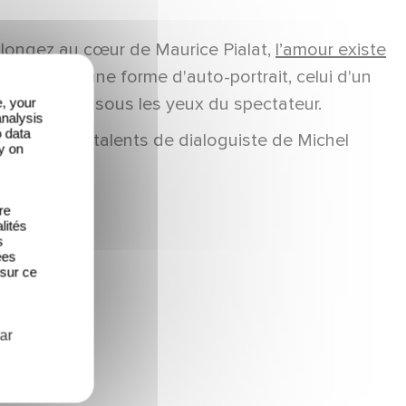
 plongez au cœur de Maurice Pialat,
l’amour existe
es, c’est une forme d'auto-portrait, celui d'un
 qui se trace sous les yeux du spectateur.
e, your
analysis
o data
honneur les talents de dialoguiste de Michel
y on
re
lités
s
ées
 sur ce
ar