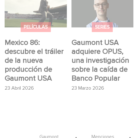
el tráiler de la nueva
adquiere OPUS, una
producción de
investigación sobre la
Gaumont USA
caída de Banco
PELÍCULAS
SERIES
Popular
Mexico 86:
Gaumont USA
descubre el tráiler
adquiere OPUS,
de la nueva
una investigación
producción de
sobre la caída de
Gaumont USA
Banco Popular
23 Abril 2026
23 Marzo 2026
Gaumont
Menciones