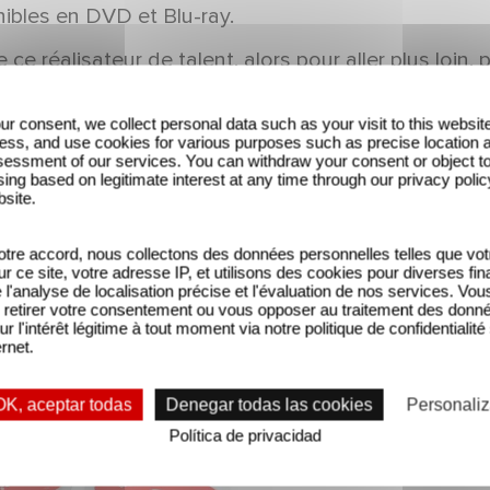
ibles en DVD et Blu-ray.
réalisateur de talent, alors pour aller plus loin,
ong-métrage construit à partir de ses correspondanc
 ne voulut rien céder quant à ce qu'aimer veut dire,
ur consent, we collect personal data such as your visit to this websit
ess, and use cookies for various purposes such as precise location 
essment of our services. You can withdraw your consent or object t
tie prochaine d’un coffret incroyable mettant à l’
ing based on legitimate interest at any time through our privacy polic
bsite.
tre accord, nous collectons des données personnelles telles que vot
sur ce site, votre adresse IP, et utilisons des cookies pour diverses fina
'analyse de localisation précise et l'évaluation de nos services. Vou
retirer votre consentement ou vous opposer au traitement des donn
ur l'intérêt légitime à tout moment via notre politique de confidentialité
ernet.
OK, aceptar todas
Denegar todas las cookies
Personaliz
Política de privacidad