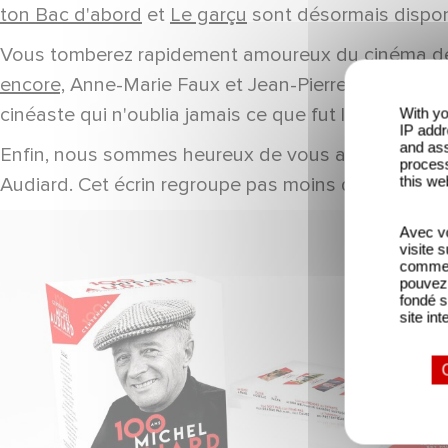
ton Bac d'abord
et
Le garçu
sont désormais dispon
Vous tomberez rapidement amoureux du cinéma de ce 
encore,
Anne-Marie Faux et Jean-Pierre Devillers. L
cinéaste qui n'oublia jamais ce que fut l'enfance et
With yo
IP addr
and ass
Enfin, nous sommes heureux de vous annoncer la sor
process
this we
Audiard. Cet écrin regroupe pas moins de 21 films.
Avec vo
visite 
comme l
pouvez 
fondé s
site int