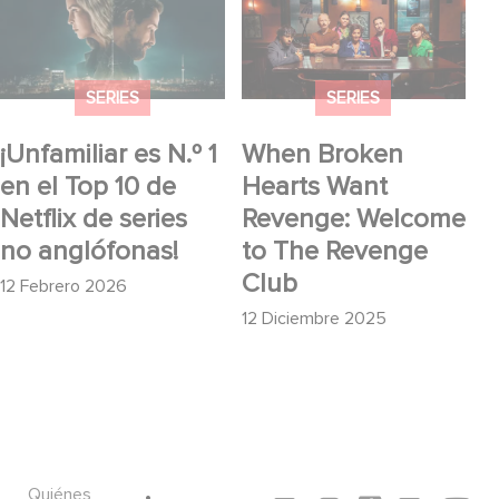
el Top 10 de Netflix de
Want Revenge:
series no anglófonas!
Welcome to The
Revenge Club
SERIES
SERIES
¡Unfamiliar es N.º 1
When Broken
en el Top 10 de
Hearts Want
Netflix de series
Revenge: Welcome
no anglófonas!
to The Revenge
Club
12 Febrero 2026
12 Diciembre 2025
Quiénes
Social icons