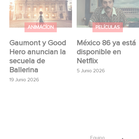
anuncian la secuela de
disponible en Netflix
Ballerina
ANIMACÍON
PELÍCULAS
Gaumont y Good
México 86 ya está
Hero anuncian la
disponible en
secuela de
Netflix
Ballerina
5 Junio 2026
19 Junio 2026
Footer
Equipo