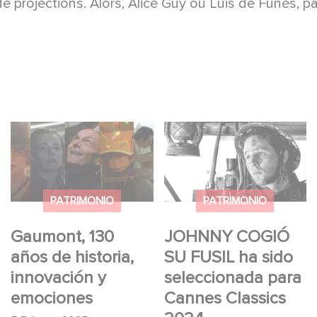
de projections. Alors, Alice Guy ou Luis de Funès, 
Gaumont, 130 años de
JOHNNY COGIÓ SU
historia, innovación y
FUSIL ha sido
emociones
seleccionada para
Cannes Classics 2024.
PATRIMONIO
PATRIMONIO
Gaumont, 130
JOHNNY COGIÓ
años de historia,
SU FUSIL ha sido
innovación y
seleccionada para
emociones
Cannes Classics