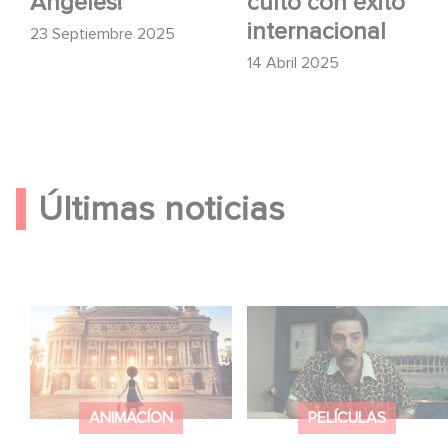
Ángeles!
culto con éxito
internacional
23 Septiembre 2025
14 Abril 2025
Últimas noticias
Gaumont y Good Hero
México 86 ya está
anuncian la secuela de
disponible en Netflix
Ballerina
ANIMACÍON
PELÍCULAS