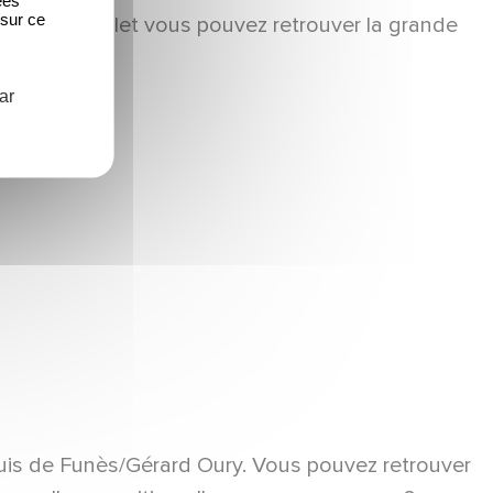
 sur ce
is le 15 juillet vous pouvez retrouver la grande
ar
ouis de Funès/Gérard Oury. Vous pouvez retrouver