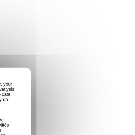
e, your
analysis
o data
y on
re
lités
s
ées