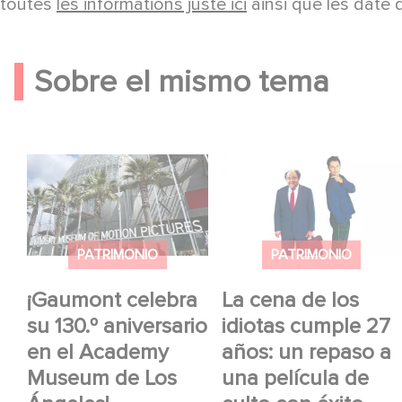
toutes
les informations juste ici
ainsi que les date 
Sobre el mismo tema
¡Gaumont celebra su
La cena de los idiotas
130.º aniversario en el
cumple 27 años: un
Academy Museum de
repaso a una película
Los Ángeles!
de culto con éxito
PATRIMONIO
PATRIMONIO
internacional
¡Gaumont celebra
La cena de los
su 130.º aniversario
idiotas cumple 27
en el Academy
años: un repaso a
Museum de Los
una película de