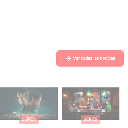
Ver todas las noticias
¡Unfamiliar es N.º 1 en
When Broken Hearts
el Top 10 de Netflix de
Want Revenge:
series no anglófonas!
Welcome to The
Revenge Club
SERIES
SERIES