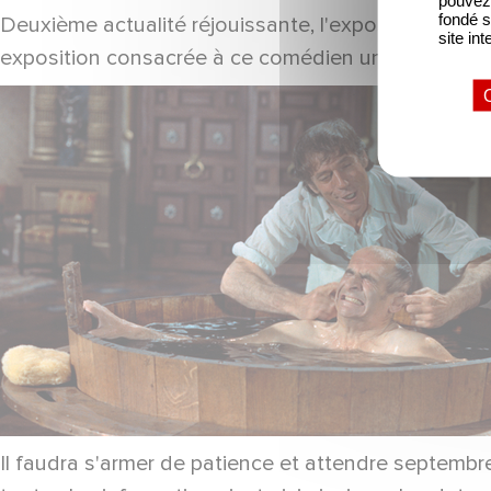
fondé s
Deuxième actualité réjouissante, l'exposition dédié
site int
exposition consacrée à ce comédien unique, complé
Il faudra s'armer de patience et attendre septemb