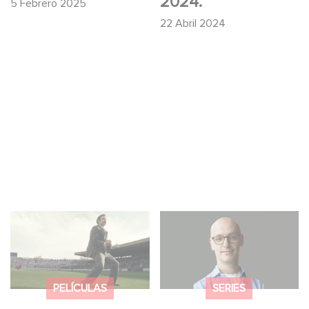
2024.
5 Febrero 2025
22 Abril 2024
Mexico 86: descubre
Gaumont USA
el tráiler de la nueva
adquiere OPUS, una
producción de
investigación sobre la
Gaumont USA
caída de Banco
PELÍCULAS
SERIES