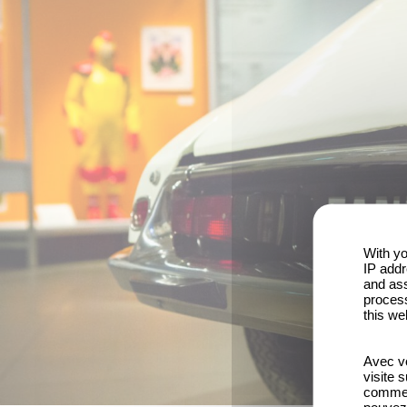
With yo
IP addr
and ass
process
this we
Avec vo
visite 
comme l
pouvez 