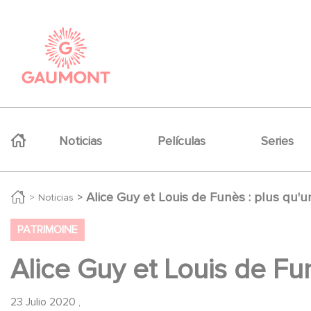
Pasar al contenido principal
Panel de gestión de cookies
Navigation principale
Noticias
Películas
Series
Alice Guy et Louis de Funès : plus qu'un
Noticias
PATRIMOINE
Alice Guy et Louis de Fun
23 Julio 2020
,