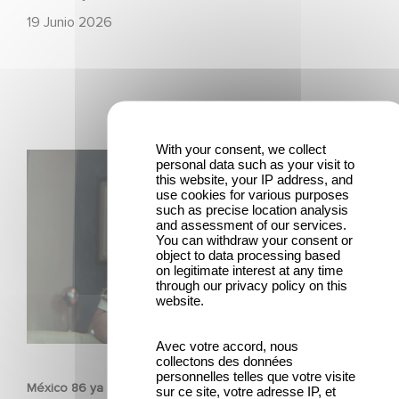
19 Junio 2026
With your consent, we collect
México 86 ya está disponible en Netflix
personal data such as your visit to
this website, your IP address, and
use cookies for various purposes
such as precise location analysis
and assessment of our services.
You can withdraw your consent or
object to data processing based
on legitimate interest at any time
through our privacy policy on this
website.
PELÍCULAS
Avec votre accord, nous
collectons des données
personnelles telles que votre visite
México 86 ya está disponible en Netflix
sur ce site, votre adresse IP, et