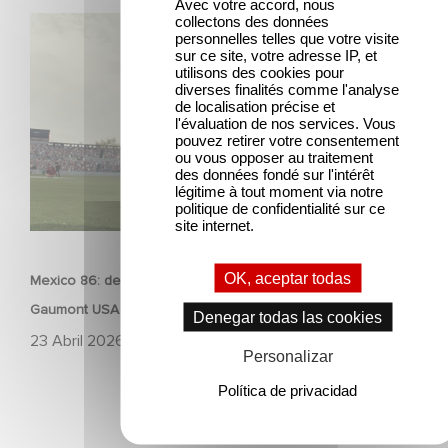
Avec votre accord, nous
collectons des données
Mexico 86: descubre el tráiler de la nueva producción de
personnelles telles que votre visite
Gaumont USA
sur ce site, votre adresse IP, et
utilisons des cookies pour
diverses finalités comme l'analyse
de localisation précise et
l'évaluation de nos services. Vous
pouvez retirer votre consentement
ou vous opposer au traitement
des données fondé sur l'intérêt
légitime à tout moment via notre
politique de confidentialité sur ce
site internet.
PELÍCULAS
OK, aceptar todas
Mexico 86: descubre el tráiler de la nueva producción de
Gaumont USA
Denegar todas las cookies
23 Abril 2026
Personalizar
Política de privacidad