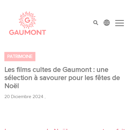
Pasar al contenido principal
Panel de gestión de cookies
top menu
PATRIMOINE
Les films cultes de Gaumont : une
sélection à savourer pour les fêtes de
Noël
20 Diciembre 2024
,