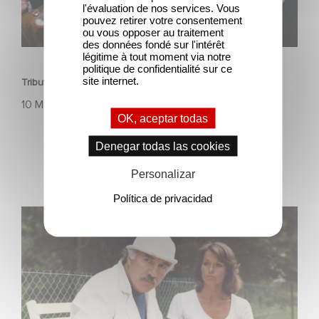
l'évaluation de nos services. Vous
pouvez retirer votre consentement
ou vous opposer au traitement
des données fondé sur l'intérêt
PATRIMONIO
légitime à tout moment via notre
politique de confidentialité sur ce
site internet.
Tribute to Jean-Pierre Bacri
10 Mayo 2023
OK, aceptar todas
Denegar todas las cookies
Personalizar
Política de privacidad
Au revoir Michel Piccoli !