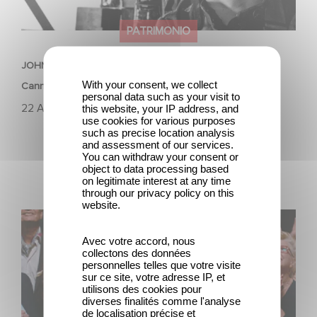
PATRIMONIO
JOHNNY COGIÓ SU FUSIL ha sido seleccionada para
With your consent, we collect
Cannes Classics 2024.
personal data such as your visit to
22 Abril 2024
this website, your IP address, and
use cookies for various purposes
such as precise location analysis
and assessment of our services.
You can withdraw your consent or
object to data processing based
on legitimate interest at any time
through our privacy policy on this
website.
Tribute to Jean-Pierre Bacri
Avec votre accord, nous
collectons des données
personnelles telles que votre visite
sur ce site, votre adresse IP, et
utilisons des cookies pour
diverses finalités comme l'analyse
de localisation précise et