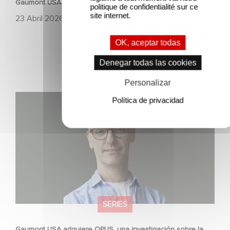
Gaumont USA
politique de confidentialité sur ce
site internet.
23 Abril 2026
OK, aceptar todas
Denegar todas las cookies
Personalizar
Gaumont USA adquiere OPUS, una investigación sobre
Política de privacidad
la caída de Banco Popular
SERIES
Gaumont USA adquiere OPUS, una investigación sobre la