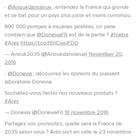
-
@Anoukdanslarue
: entendez la France qui gronde
et se bat pour un pays plus juste et moins corrompu.
800 000 pompes à insulines piratées, on parie
combien que
@DoneviaFR
est de la partie ?
#traitre
#Ares
https://t.co/fEhCwslFDO
— Anouk2035 (@Anoukdanslarue)
November 20,
2016
-
@Donevia
: découvrez les opinions du puissant
laboratoire Donevia.
Souhaitez-vous tester nos nouveaux produits ?
#Ares
— Donevia (@DoneviaFr)
18 novembre 2016
Partagez vos pronostics, quelle sera la France de
2035 selon vous ? Arès sort en salle le 23 novembre