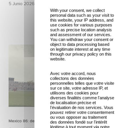
5 Junio 2026
With your consent, we collect
personal data such as your visit to
this website, your IP address, and
use cookies for various purposes
such as precise location analysis
and assessment of our services.
You can withdraw your consent or
object to data processing based
Mexico 86: descubre el tráiler de la nueva producción de
on legitimate interest at any time
through our privacy policy on this
Gaumont USA
website.
Avec votre accord, nous
collectons des données
personnelles telles que votre visite
sur ce site, votre adresse IP, et
utilisons des cookies pour
diverses finalités comme l'analyse
de localisation précise et
PELÍCULAS
l'évaluation de nos services. Vous
pouvez retirer votre consentement
ou vous opposer au traitement
Mexico 86: descubre el tráiler de la nueva producción de
des données fondé sur l'intérêt
légitime à tout moment via notre