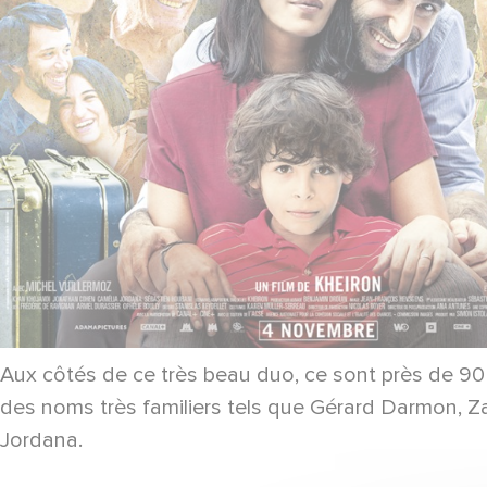
Aux côtés de ce très beau duo, ce sont près de 9
des noms très familiers tels que Gérard Darmon, Z
Jordana.