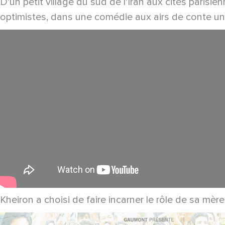
D'un petit village du sud de l'Iran aux cités paris
optimistes, dans une comédie aux airs de conte univ
Kheiron a choisi de faire incarner le rôle de sa mèr