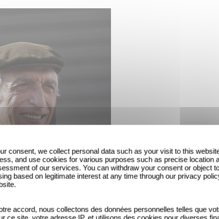
ur consent, we collect personal data such as your visit to this websit
ess, and use cookies for various purposes such as precise location 
essment of our services. You can withdraw your consent or object t
ing based on legitimate interest at any time through our privacy polic
bsite.
tre accord, nous collectons des données personnelles telles que vot
sur ce site, votre adresse IP, et utilisons des cookies pour diverses fina