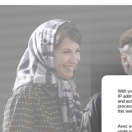
With yo
IP addr
and ass
process
this we
Avec vo
visite 