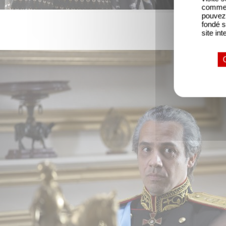
comme l
pouvez 
fondé s
site int