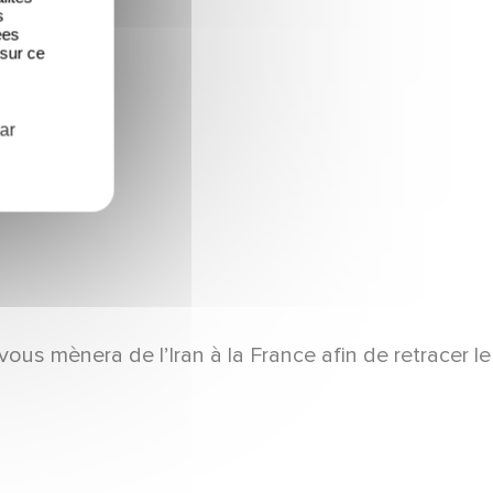
s
ées
 sur ce
ar
vous mènera de l’Iran à la France afin de retracer le