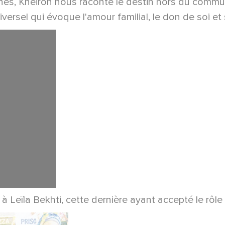
iennes, Kheiron nous raconte le destin hors du comm
ersel qui évoque l'amour familial, le don de soi et 
e à Leïla Bekhti, cette dernière ayant accepté le rô