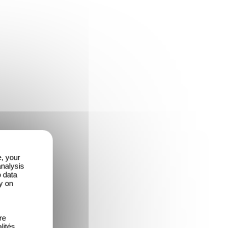
e, your
analysis
o data
y on
re
lités