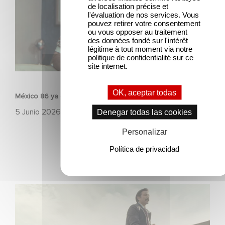
de localisation précise et
l'évaluation de nos services. Vous
pouvez retirer votre consentement
ou vous opposer au traitement
des données fondé sur l'intérêt
légitime à tout moment via notre
politique de confidentialité sur ce
site internet.
PELÍCULAS
OK, aceptar todas
México 86 ya está disponible en Netflix
5 Junio 2026
Denegar todas las cookies
Personalizar
Política de privacidad
Mexico 86: descubre el tráiler de la nueva producción de
Gaumont USA