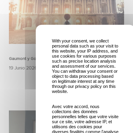
With your consent, we collect
ANIMACÍON
personal data such as your visit to
this website, your IP address, and
use cookies for various purposes
Gaumont y Good Hero anuncian la secuela de Ballerina
such as precise location analysis
and assessment of our services.
19 Junio 2026
You can withdraw your consent or
object to data processing based
on legitimate interest at any time
through our privacy policy on this
website.
Avec votre accord, nous
collectons des données
México 86 ya está disponible en Netflix
personnelles telles que votre visite
sur ce site, votre adresse IP, et
utilisons des cookies pour
diverses finalités comme l'analyse