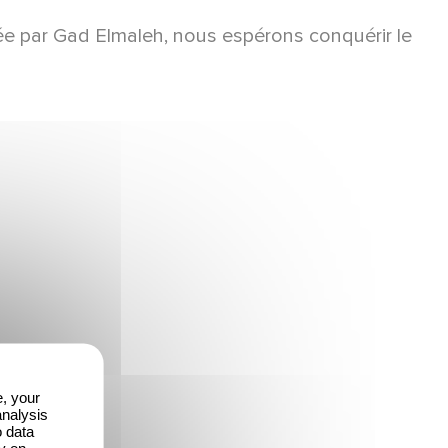
nnée par Gad Elmaleh, nous espérons conquérir le
e, your
analysis
o data
y on