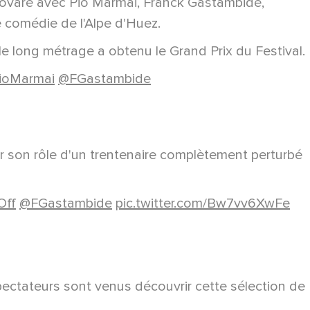
 Govare avec Pio Marmai, Franck Gastambide,
de comédie de l'Alpe d'Huez.
e long métrage a obtenu le Grand Prix du Festival.
ioMarmai
@FGastambide
ur son rôle d'un trentenaire complètement perturbé
Off
@FGastambide
pic.twitter.com/Bw7vv6XwFe
spectateurs sont venus découvrir cette sélection de