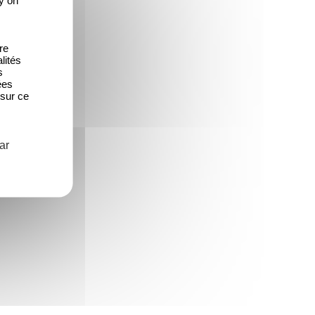
re
lités
s
ées
 sur ce
ar