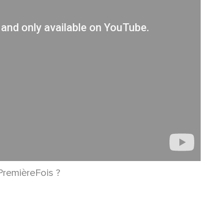
PremièreFois ?