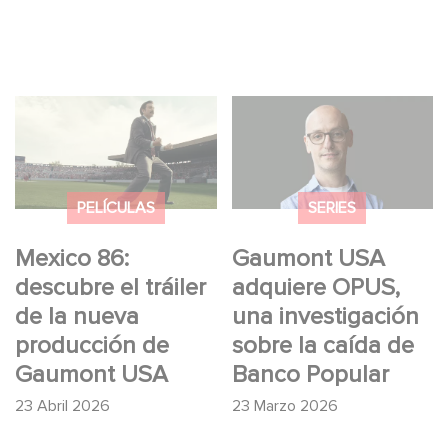
Mexico 86: descubre
Gaumont USA
el tráiler de la nueva
adquiere OPUS, una
producción de
investigación sobre la
Gaumont USA
caída de Banco
PELÍCULAS
SERIES
Popular
Mexico 86:
Gaumont USA
descubre el tráiler
adquiere OPUS,
de la nueva
una investigación
producción de
sobre la caída de
Gaumont USA
Banco Popular
23 Abril 2026
23 Marzo 2026