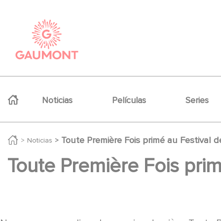
Pasar al contenido principal
Panel de gestión de cookies
Navigation principale
Noticias
Películas
Series
Toute Première Fois primé au Festival d
Noticias
Toute Première Fois prim