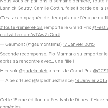
Nous vous en parlions
la semaine dernière
, Toute 
Lannick Gautry, Camille Cottin, faisait partie de la s
C'est accompagnée de deux prix que l'équipe du fil
#ToutePremiereFois
remporte le Grand Prix
@Festi
pic.twitter.com/wTAwZzOmJi
— Gaumont (@gaumontfilms)
17 Janvier 2015
Seconde récompense, Pio Marmaï a su emporter le ju
après sa rencontre avec... une fille !
Hier soir
@gadelmaleh
a remis le Grand Prix
@OCS
— Alpe d'Huez (@alpedhuezfrance)
18 Janvier 2015
Cette 18ème édition du Festival de l'Alpes d'Huez 
comédies.