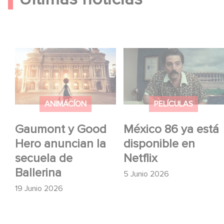
Gaumont y Good Hero
México 86 ya está
anuncian la secuela de
disponible en Netflix
Ballerina
ANIMACÍON
PELÍCULAS
Gaumont y Good
México 86 ya está
Hero anuncian la
disponible en
secuela de
Netflix
Ballerina
5 Junio 2026
19 Junio 2026