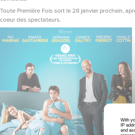
Toute Première Fois sort le 28 janvier prochain, apr
coeur des spectateurs.
With yo
IP addr
and ass
process