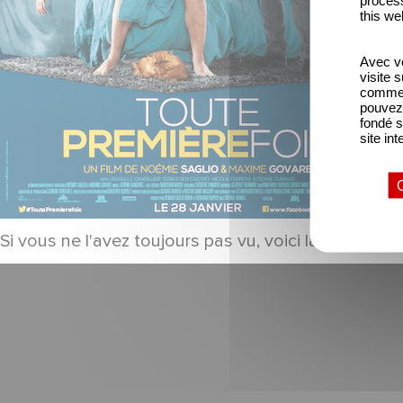
this we
Avec vo
visite 
comme l
pouvez 
fondé s
site int
Si vous ne l'avez toujours pas vu, voici la bande anno