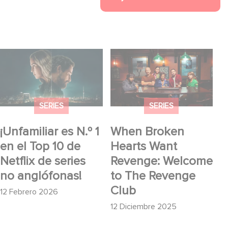
¡Unfamiliar es N.º 1 en
When Broken Hearts
el Top 10 de Netflix de
Want Revenge:
series no anglófonas!
Welcome to The
Revenge Club
SERIES
SERIES
¡Unfamiliar es N.º 1
When Broken
en el Top 10 de
Hearts Want
Netflix de series
Revenge: Welcome
no anglófonas!
to The Revenge
Club
12 Febrero 2026
12 Diciembre 2025