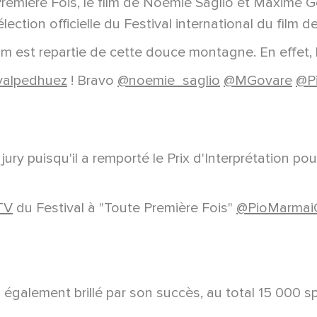
Première Fois, le film de Noémie Saglio et Maxime
élection officielle du Festival international du film 
m est repartie de cette douce montagne. En effet, l
valpedhuez
! Bravo
@noemie_saglio
@MGovare
@P
ry puisqu'il a remporté le Prix d'Interprétation po
TV
du Festival à "Toute Première Fois"
@PioMarmai
a également brillé par son succès, au total 15 000 