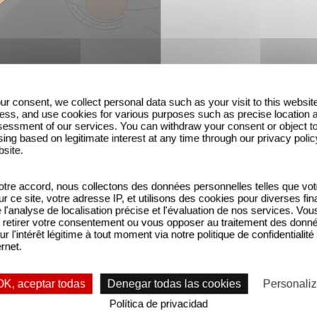
ur consent, we collect personal data such as your visit to this websit
ess, and use cookies for various purposes such as precise location 
essment of our services. You can withdraw your consent or object t
ing based on legitimate interest at any time through our privacy polic
bsite.
tre accord, nous collectons des données personnelles telles que vot
sur ce site, votre adresse IP, et utilisons des cookies pour diverses fina
'analyse de localisation précise et l'évaluation de nos services. Vou
retirer votre consentement ou vous opposer au traitement des donn
ur l'intérêt légitime à tout moment via notre politique de confidentialité
ernet.
oël et le flocon magique
, le deuxième volet des ave
OK, aceptar todas
Denegar todas las cookies
Personaliz
Política de privacidad