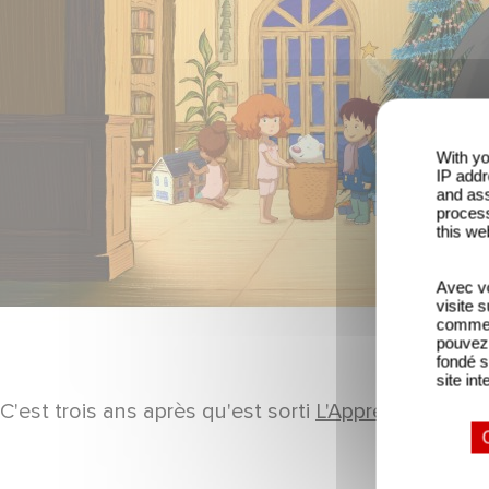
With yo
IP addr
and ass
process
this we
Avec vo
visite 
comme l
pouvez 
fondé s
site int
C'est trois ans après qu'est sorti
L'Apprenti Père N