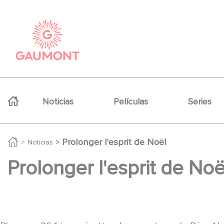
Pasar al contenido principal
Panel de gestión de cookies
Navigation principale
Noticias
Películas
Series
Prolonger l'esprit de Noël
Noticias
Prolonger l'esprit de Noë