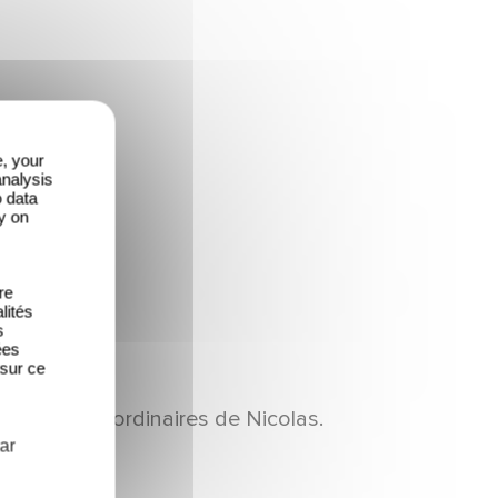
e, your
analysis
o data
y on
re
lités
s
ées
 sur ce
ntures extraordinaires de Nicolas.
ar