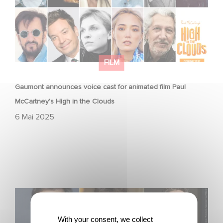
FILM
Gaumont announces voice cast for animated film Paul
McCartney’s High in the Clouds
6 Mai 2025
Gaumont boards François Ozon’s feature adaptation of
Albert Camus’ ‘The Stranger’ starring Benjamin Voisin,
Rebecca Marder and Swann Arlaud
With your consent, we collect