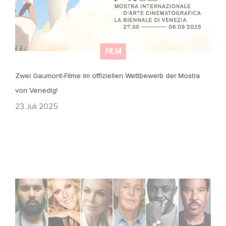
FILM
Zwei Gaumont-Filme im offiziellen Wettbewerb der Mostra
von Venedig!
23 Juli 2025
Gaumont announces voice cast for animated film Paul
McCartney’s High in the Clouds