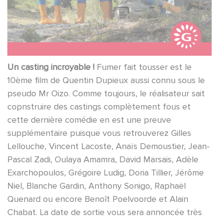
Un casting incroyable !
Fumer fait tousser est le
10ème film de Quentin Dupieux aussi connu sous le
pseudo Mr Oizo. Comme toujours, le réalisateur sait
copnstruire des castings complètement fous et
cette dernière comédie en est une preuve
supplémentaire puisque vous retrouverez Gilles
Lellouche, Vincent Lacoste, Anaïs Demoustier, Jean-
Pascal Zadi, Oulaya Amamra, David Marsais, Adèle
Exarchopoulos, Grégoire Ludig, Doria Tillier, Jérôme
Niel, Blanche Gardin, Anthony Sonigo, Raphaël
Quenard ou encore Benoît Poelvoorde et Alain
Chabat. La date de sortie vous sera annoncée très