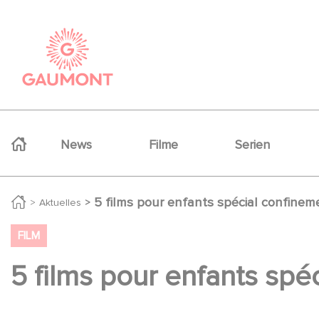
Direkt zum Inhalt
Cookie-Einstellungen
Navigation principale
News
Filme
Serien
5 films pour enfants spécial confinem
Aktuelles
FILM
5 films pour enfants spé