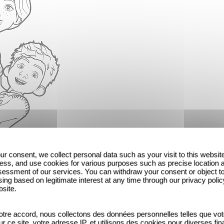
ur consent, we collect personal data such as your visit to this websit
ess, and use cookies for various purposes such as precise location 
essment of our services. You can withdraw your consent or object t
ing based on legitimate interest at any time through our privacy polic
bsite.
tre accord, nous collectons des données personnelles telles que vot
sur ce site, votre adresse IP, et utilisons des cookies pour diverses fina