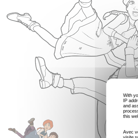
With yo
IP addr
and ass
process
this we
Avec vo
visite 