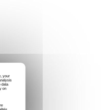
e, your
analysis
o data
y on
re
lités