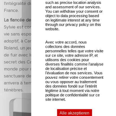
such as precise location analysis
l'intégralité du tournage de
Céline
a été fait en
and assessment of our services.
France.
You can withdraw your consent or
object to data processing based
La fiancée des ténèbres :
on legitimate interest at any time
through our privacy policy on this
Sylvie est convaincue de sa malédiction et mène une
website.
vie sans espoir dans la sombre demeure de son père
adoptif, à Carcassonne. Un jour, elle rencontre
Avec votre accord, nous
collectons des données
Roland, un jeune compositeur de musique et décide
personnelles telles que votre visite
de fuir avec lui. Mais son père, à la recherche du
sur ce site, votre adresse IP, et
utilisons des cookies pour
secret des Cathares, la persuade de renoncer au
diverses finalités comme l'analyse
monde pour retrouver, dans les souterrains, le
de localisation précise et
l'évaluation de nos services. Vous
sanctuaire des Albigeois. Sylvie accepte mais Roland
pouvez retirer votre consentement
ou vous opposer au traitement
arrivera à temps pour l'arracher aux puissantes
des données fondé sur l'intérêt
ténèbres.
légitime à tout moment via notre
politique de confidentialité sur ce
site internet.
Alle akzeptieren