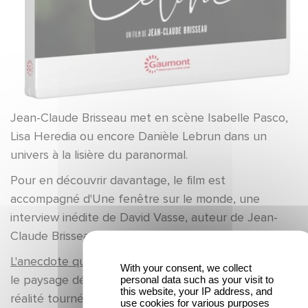
Jean-Claude Brisseau met en scène Isabelle Pasco,
Lisa Heredia ou encore Danièle Lebrun dans un
univers à la lisière du paranormal.
Pour en découvrir davantage, le film est
accompagné d'Une fenêtre sur le monde, une
interview inédite de David Vasse, auteur de Jean-
Claude Brisseau, entre deux infinis.
L'anecdote qui va vous faire briller pendant un diner :
With your consent, we collect
le paysage désertique qui semble exotique a en
personal data such as your visit to
this website, your IP address, and
réalité tourné... à la dune du Pilat ! En effet,
use cookies for various purposes