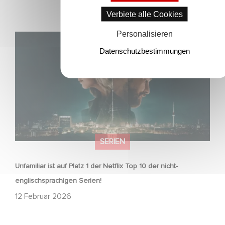
Verbiete alle Cookies
Personalisieren
Unfamiliar ist auf Platz 1 der Netflix Top 10 der nicht-
englischsprachigen Serien!
Datenschutzbestimmungen
SERIEN
Unfamiliar ist auf Platz 1 der Netflix Top 10 der nicht-
englischsprachigen Serien!
12 Februar 2026