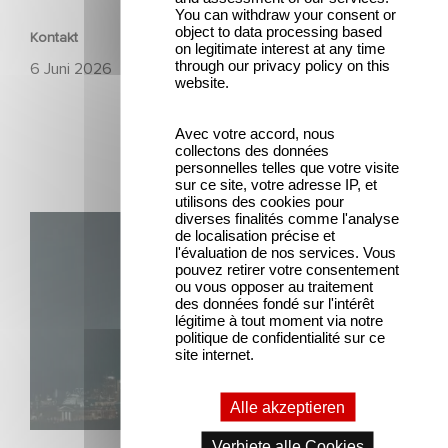
You can withdraw your consent or
object to data processing based
Kontakt
on legitimate interest at any time
through our privacy policy on this
6 Juni 2026
website.
Avec votre accord, nous
collectons des données
personnelles telles que votre visite
sur ce site, votre adresse IP, et
utilisons des cookies pour
diverses finalités comme l'analyse
Unfamiliar ist auf Platz 1 der Netflix Top 10 der nicht-
de localisation précise et
englischsprachigen Serien!
l'évaluation de nos services. Vous
pouvez retirer votre consentement
ou vous opposer au traitement
des données fondé sur l'intérêt
légitime à tout moment via notre
politique de confidentialité sur ce
site internet.
Alle akzeptieren
SERIEN
Verbiete alle Cookies