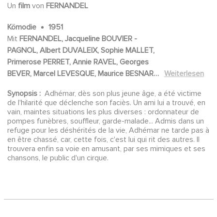
Un
film
von
FERNANDEL
Kömodie
1951
Mit
FERNANDEL, Jacqueline BOUVIER -
PAGNOL, Albert DUVALEIX, Sophie MALLET,
Primerose PERRET, Annie RAVEL, Georges
BEVER, Marcel LEVESQUE, Maurice BESNARD,
Weiterlesen
Bernadette LANGE, Meg LEMONNIER,
Synopsis :
Adhémar, dès son plus jeune âge, a été victime
MAXIMILIENNE, ANDREX, Roger MONTEAUX,
de l'hilarité que déclenche son faciès. Un ami lui a trouvé, en
Robert VIDALIN, Jean HERVÉ, José NOGUERO,
vain, maintes situations les plus diverses : ordonnateur de
Jacques SABLON, Robert SELLER, ARNAUDY,
pompes funèbres, souffleur, garde-malade... Admis dans un
refuge pour les déshérités de la vie, Adhémar ne tarde pas à
Jacques DE FÉRAUDY
en être chassé, car, cette fois, c'est lui qui rit des autres. Il
trouvera enfin sa voie en amusant, par ses mimiques et ses
chansons, le public d'un cirque.