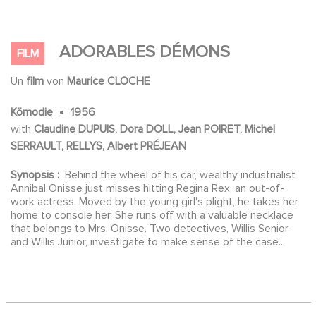
ADORABLES DÉMONS
FILM
Un
film
von
Maurice CLOCHE
Kömodie
1956
with
Claudine DUPUIS, Dora DOLL, Jean POIRET, Michel
SERRAULT, RELLYS, Albert PRÉJEAN
Synopsis :
Behind the wheel of his car, wealthy industrialist
Annibal Onisse just misses hitting Regina Rex, an out-of-
work actress. Moved by the young girl's plight, he takes her
home to console her. She runs off with a valuable necklace
that belongs to Mrs. Onisse. Two detectives, Willis Senior
and Willis Junior, investigate to make sense of the case...