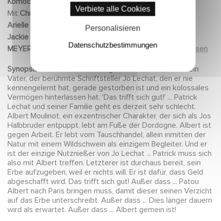
Kömodie
2003
Mit
Christian CLAVIER, Michel SERRAULT,
Arielle DOMBASLE, PRISCILLA, Bernard FARCY,
Jackie BERROYER, Ged MARLON, Hans
MEYER, Patrick MILLE, Véronique BOULANGER,
Weiterlesen
Marina TOME, Marie-Christine DEMAREST,
Synopsis :
Patrick Lechat hat gerade erfahren, dass sein
Pierre COVILLE, François BORYSSE, Roger
Vater, der berühmte Schriftsteller Jo Lechat, den er nie
TRAPP, Delphin LACROIX, Vincent MOSCATO,
kennengelernt hat, gerade gestorben ist und ein kolossales
Vincent HAQUIN, Luc PALUN, Jérémy
Vermögen hinterlassen hat. 'Das trifft sich gut!' ... Patrick
Lechat und seiner Familie geht es derzeit sehr schlecht.
MANESSE, Doug RAND, Gabriella MIRANDA-
Albert Moulinot, ein exzentrischer Charakter, der sich als Jos
SEQUELA, Philippe COTTEN, Sandra MORENO,
Halbbruder entpuppt, lebt am Fuße der Dordogne. Albert ist
Sébastien LALANE, Sylvie LAGUNA, Laurent
gegen Arbeit. Er lebt vom Tauschhandel, allein inmitten der
LEVY, Francis COFFINET, Paule DARE, Luq
Natur mit einem Wildschwein als einzigem Begleiter. Und er
ist der einzige Nutznießer von Jo Lechat ... Patrick muss sich
HAMETT, Keren MARCIANO, Christian
also mit Albert treffen. Letzterer ist durchaus bereit, sein
TOUCAS, groupe SLONOVSKI BAL, Véronique
Erbe aufzugeben, weil er nichts will. Er ist dafür, dass Geld
KAPOIAN, Géraldine DUFOUR, Justine FRAIOLI,
abgeschafft wird. Das trifft sich gut! Außer dass ... Patou
Sylvie DALLARI, Mady MALROUX, Monette
Albert nach Paris bringen muss, damit dieser seinen Verzicht
auf das Erbe unterschreibt. Außer dass ... Dies länger dauern
MALROUX, Patrick POIVRE D&#039;ARVOR
wird als erwartet. Außer dass ... Albert gemein ist!