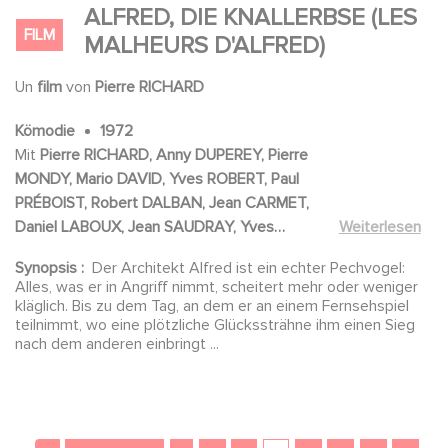
ALFRED, DIE KNALLERBSE (LES
FILM
MALHEURS D'ALFRED)
Un
film
von
Pierre RICHARD
Kömodie
1972
Mit
Pierre RICHARD, Anny DUPEREY, Pierre
MONDY, Mario DAVID, Yves ROBERT, Paul
PRÉBOIST, Robert DALBAN, Jean CARMET,
Daniel LABOUX, Jean SAUDRAY, Yves
Weiterlesen
ELLIOTT, Marco PERRIN, Danou VALDRINI,
Synopsis :
Der Architekt Alfred ist ein echter Pechvogel:
Jean OBÉ, Jean MERMET, Evelyne BUYLE,
Alles, was er in Angriff nimmt, scheitert mehr oder weniger
André NADER, Georges BELLER, Patrick
kläglich. Bis zu dem Tag, an dem er an einem Fernsehspiel
MESSE, Charles CHARRAS, Ren VILLERS,
teilnimmt, wo eine plötzliche Glückssträhne ihm einen Sieg
nach dem anderen einbringt ...
Serge BERRY, Jean RUPERT, Claude DEBORD
Seitennummerierung