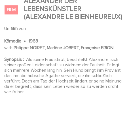
ALEXANDER DER
LEBENSKÜNSTLER
FILM
(ALEXANDRE LE BIENHEUREUX)
Un
film
von
Kömodie
1968
with
Philippe NOIRET, Marlène JOBERT, Françoise BRION
Synopsis :
Als seine Frau stirbt, beschließt Alexandre, sich
seiner großen Leidenschaft zu widmen: der Faulheit. Er legt
sich mehrere Wochen lang hin. Sein Hund bringt ihm Proviant,
den ihm die hübsche Agathe serviert, die ihn schließlich
verführt. Doch am Tag der Hochzeit ändert er seine Meinung,
da er begreift, dass sein Leben wieder so zu werden droht
wie früher.