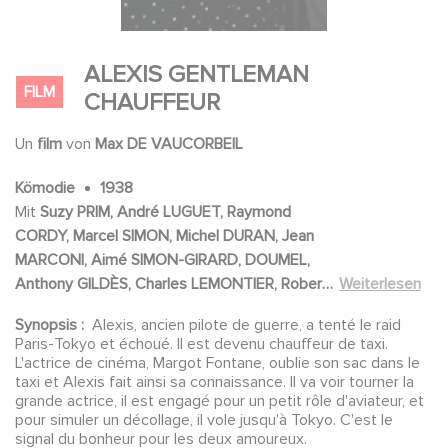
ALEXIS GENTLEMAN
FILM
CHAUFFEUR
Un
film
von
Max DE VAUCORBEIL
Kömodie
1938
Mit
Suzy PRIM, André LUGUET, Raymond
CORDY, Marcel SIMON, Michel DURAN, Jean
MARCONI, Aimé SIMON-GIRARD, DOUMEL,
Anthony GILDÈS, Charles LEMONTIER, Robert
Weiterlesen
OZANNE, Georges LANNES, René
Synopsis :
Alexis, ancien pilote de guerre, a tenté le raid
BERGERON, Emile DALCY, Annie ROZANNE,
Paris-Tokyo et échoué. Il est devenu chauffeur de taxi.
Hélène RAY, Pierre LABRY, Georges BEVER,
L'actrice de cinéma, Margot Fontane, oublie son sac dans le
Jean GOBET, Léonce CORNE
taxi et Alexis fait ainsi sa connaissance. Il va voir tourner la
grande actrice, il est engagé pour un petit rôle d'aviateur, et
pour simuler un décollage, il vole jusqu'à Tokyo. C'est le
signal du bonheur pour les deux amoureux.