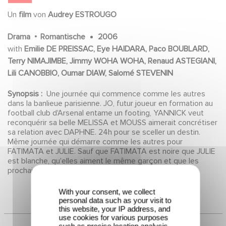
Un
film
von
Audrey ESTROUGO
.
Drama
Romantische
2006
with
Emilie DE PREISSAC, Eye HAIDARA, Paco BOUBLARD,
Terry NIMAJIMBE, Jimmy WOHA WOHA, Renaud ASTEGIANI,
Lili CANOBBIO, Oumar DIAW, Salomé STEVENIN
Synopsis :
Une journée qui commence comme les autres
dans la banlieue parisienne. JO, futur joueur en formation au
football club d'Arsenal entame un footing, YANNICK veut
reconquérir sa belle MELISSA et MOUSS aimerait concrétiser
With your consent, we collect
sa relation avec DAPHNE. 24h pour se sceller un destin.
personal data such as your visit to
Même journée qui démarre comme les autres pour
this website, your IP address, and
FATIMATA et JULIE. Sauf que FATIMATA est noire que JULIE
use cookies for various purposes
est blanche, qu'elles aiment le même garçon et que les
such as precise location analysis
and assessment of our services.
prochaines 24h les réuniront à jamais.
You can withdraw your consent or
object to data processing based
on legitimate interest at any time
through our privacy policy on this
website.