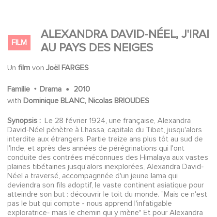
ALEXANDRA DAVID-NÉEL, J'IRAI
FILM
AU PAYS DES NEIGES
Un
film
von
Joël FARGES
.
Familie
Drama
2010
with
Dominique BLANC, Nicolas BRIOUDES
Synopsis :
Le 28 février 1924, une française, Alexandra
David-Néel pénètre à Lhassa, capitale du Tibet, jusqu'alors
interdite aux étrangers. Partie treize ans plus tôt au sud de
l'Inde, et après des années de pérégrinations qui l'ont
conduite des contrées méconnues des Himalaya aux vastes
plaines tibétaines jusqu'alors inexplorées, Alexandra David-
Néel a traversé, accompagnnée d'un jeune lama qui
deviendra son fils adoptif, le vaste continent asiatique pour
atteindre son but : découvrir le toit du monde. "Mais ce n'est
pas le but qui compte - nous apprend l'infatigable
exploratrice- mais le chemin qui y mène" Et pour Alexandra