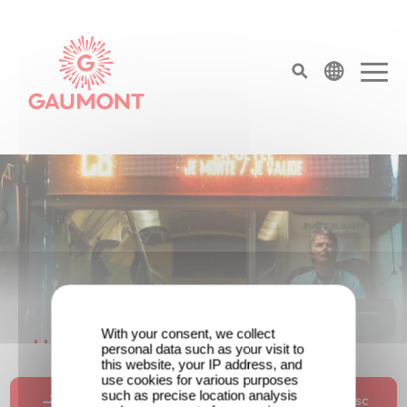
Aller au contenu principal
Panneau de gestion des cookies
top menu
Page d'accueil
With your consent, we collect
Une date de sortie pour le nouveau
personal data such as your visit to
this website, your IP address, and
film de Franck Dubosc
use cookies for various purposes
such as precise location analysis
Un savoir plus sur le nouveau film de Franck Dubosc