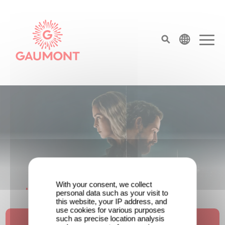
Pasar al contenido principal
Panel de gestión de cookies
top menu
Página principal
With your consent, we collect
¡Unfamiliar es N.º 1 en el Top 10 de
personal data such as your visit to
this website, your IP address, and
Netflix de series no anglófonas!
use cookies for various purposes
such as precise location analysis
Ver el tráiler