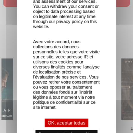
and assessment of our services.
You can withdraw your consent or
object to data processing based
on legitimate interest at any time
through our privacy policy on this
website.
Avec votre accord, nous
Nuevas películas
collectons des données
personnelles telles que votre visite
sur ce site, votre adresse IP, et
utilisons des cookies pour
diverses finalités comme l'analyse
de localisation précise et
l'évaluation de nos services. Vous
pouvez retirer votre consentement
ou vous opposer au traitement
des données fondé sur l'intérêt
légitime à tout moment via notre
politique de confidentialité sur ce
site internet.
OK, aceptar todas
Traqués
El Extranjero
L