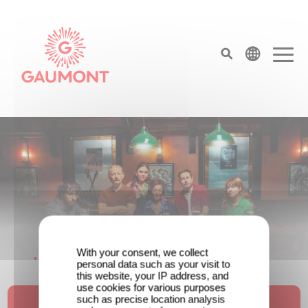
Direkt zum Inhalt
Cookie-Einstellungen
top menu
Gaumont Deutschland – Serien, Filme & An
With your consent, we collect
Wenn gebrochene Herzen Rache
personal data such as your visit to
this website, your IP address, and
wollen: Willkommen im Revenge Club.
use cookies for various purposes
such as precise location analysis
Erfahren Sie mehr