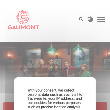
Direkt zum Inhalt
Cookie-Einstellungen
top menu
Gaumont Deutschland – Serien, Filme & An
With your consent, we collect
Wenn gebrochene Herzen Rache
personal data such as your visit to
this website, your IP address, and
wollen: Willkommen im Revenge Club.
use cookies for various purposes
such as precise location analysis
Erfahren Sie mehr