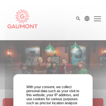
Direkt zum Inhalt
Cookie-Einstellungen
top menu
Gaumont Deutschland – Serien, Filme & An
With your consent, we collect
Wenn gebrochene Herzen Rache
personal data such as your visit to
this website, your IP address, and
wollen: Willkommen im Revenge Club.
use cookies for various purposes
such as precise location analysis
Erfahren Sie mehr