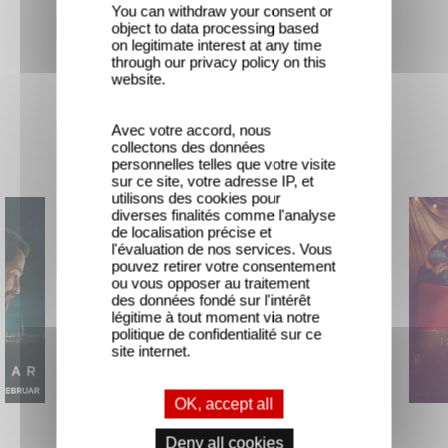
You can withdraw your consent or
object to data processing based
on legitimate interest at any time
through our privacy policy on this
website.
Avec votre accord, nous
New releases
collectons des données
personnelles telles que votre visite
sur ce site, votre adresse IP, et
utilisons des cookies pour
diverses finalités comme l'analyse
de localisation précise et
l'évaluation de nos services. Vous
pouvez retirer votre consentement
ou vous opposer au traitement
des données fondé sur l'intérêt
légitime à tout moment via notre
politique de confidentialité sur ce
site internet.
OK, accept all
The Hunt
Mexico 86
Deny all cookies