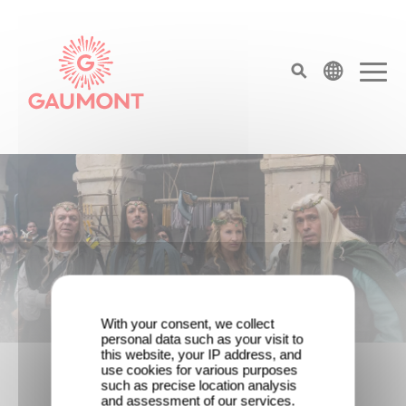
Skip to main content
Cookies management panel
top menu
Homepage
With your consent, we collect
personal data such as your visit to
Game Master : Éric Judor’s new
this website, your IP address, and
comedy
use cookies for various purposes
such as precise location analysis
and assessment of our services.